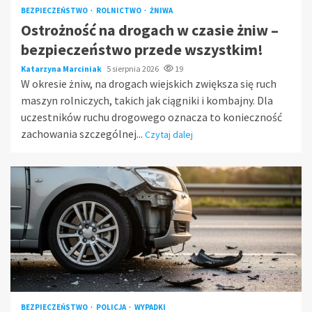
BEZPIECZEŃSTWO
ROLNICTWO
ŻNIWA
Ostrożność na drogach w czasie żniw –
bezpieczeństwo przede wszystkim!
Katarzyna Marciniak
5 sierpnia 2026
19
W okresie żniw, na drogach wiejskich zwiększa się ruch
maszyn rolniczych, takich jak ciągniki i kombajny. Dla
uczestników ruchu drogowego oznacza to konieczność
zachowania szczególnej...
Czytaj dalej
BEZPIECZEŃSTWO
POLICJA
WYPADKI