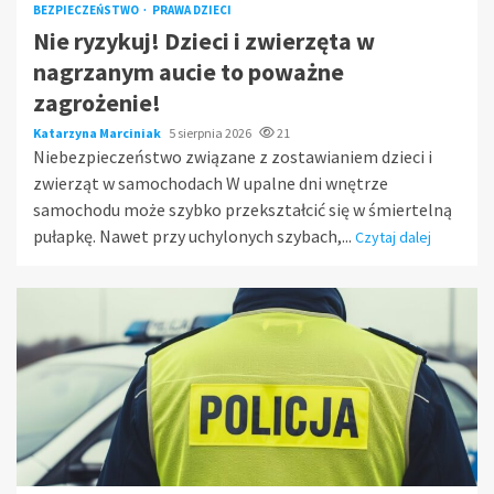
BEZPIECZEŃSTWO
PRAWA DZIECI
Nie ryzykuj! Dzieci i zwierzęta w
nagrzanym aucie to poważne
zagrożenie!
Katarzyna Marciniak
5 sierpnia 2026
21
Niebezpieczeństwo związane z zostawianiem dzieci i
zwierząt w samochodach W upalne dni wnętrze
samochodu może szybko przekształcić się w śmiertelną
pułapkę. Nawet przy uchylonych szybach,...
Czytaj dalej