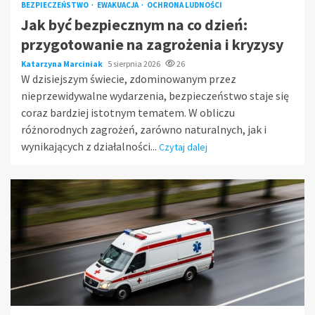
BEZPIECZEŃSTWO
EWAKUACJA
OCHRONA LUDNOŚCI
Jak być bezpiecznym na co dzień:
przygotowanie na zagrożenia i kryzysy
Katarzyna Marciniak
5 sierpnia 2026
26
W dzisiejszym świecie, zdominowanym przez
nieprzewidywalne wydarzenia, bezpieczeństwo staje się
coraz bardziej istotnym tematem. W obliczu
różnorodnych zagrożeń, zarówno naturalnych, jak i
wynikających z działalności...
Czytaj dalej