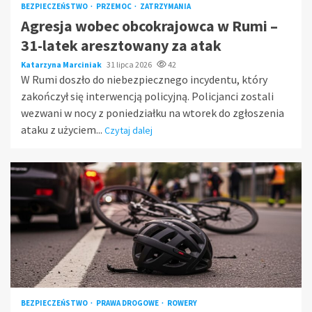
BEZPIECZEŃSTWO
PRZEMOC
ZATRZYMANIA
Agresja wobec obcokrajowca w Rumi –
31-latek aresztowany za atak
Katarzyna Marciniak
31 lipca 2026
42
W Rumi doszło do niebezpiecznego incydentu, który
zakończył się interwencją policyjną. Policjanci zostali
wezwani w nocy z poniedziałku na wtorek do zgłoszenia
ataku z użyciem...
Czytaj dalej
BEZPIECZEŃSTWO
PRAWA DROGOWE
ROWERY