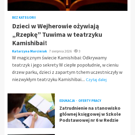
BEZ KATEGORII
Dzieci w Wejherowie ożywiają
„Rzepkę” Tuwima w teatrzyku
Kamishibai!
Katarzyna Marciniak
7 sierpnia 2026
3
W magicznym świecie Kamishibai: Odkrywamy
teatrzyk i jego sekrety W ciepłe popołudnie, w cieniu
drzew parku, dzieci z zapartym tchem uczestniczyły w
niezwykłym teatrzyku Kamishibai....
Czytaj dalej
EDUKACJA
OFERTY PRACY
Zatrudnienie na stanowisko
głównej księgowej w Szkole
Podstawowej nr 6 w Redzie