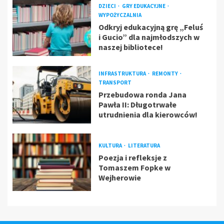
DZIECI
GRY EDUKACYJNE
WYPOŻYCZALNIA
Odkryj edukacyjną grę „Feluś
i Gucio” dla najmłodszych w
naszej bibliotece!
INFRASTRUKTURA
REMONTY
TRANSPORT
Przebudowa ronda Jana
Pawła II: Długotrwałe
utrudnienia dla kierowców!
KULTURA
LITERATURA
Poezja i refleksje z
Tomaszem Fopke w
Wejherowie