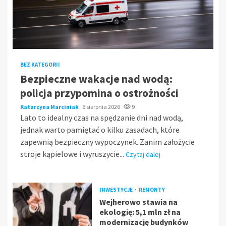
BEZ KATEGORII
Bezpieczne wakacje nad wodą:
policja przypomina o ostrożności
Katarzyna Marciniak
6 sierpnia 2026
9
Lato to idealny czas na spędzanie dni nad wodą,
jednak warto pamiętać o kilku zasadach, które
zapewnią bezpieczny wypoczynek. Zanim założycie
stroje kąpielowe i wyruszycie...
Czytaj dalej
INWESTYCJE
REMONTY
Wejherowo stawia na
ekologię: 5,1 mln zł na
modernizację budynków