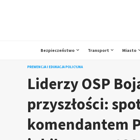
Przejdź
do
treści
Bezpieczeństwo
Transport
Miasto
PREWENCJA I EDUKACJA POLICYJNA
Liderzy OSP Boj
przyszłości: spo
komendantem P