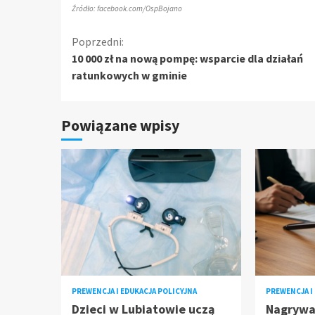
Źródło: facebook.com/OspBojano
Kontynuuj
Poprzedni:
10 000 zł na nową pompę: wsparcie dla działań
czytanie
ratunkowych w gminie
Powiązane wpisy
PREWENCJA I EDUKACJA POLICYJNA
PREWENCJA I
Dzieci w Lubiatowie uczą
Nagrywa