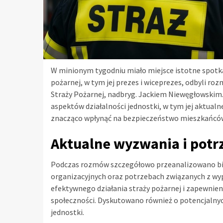
W minionym tygodniu miało miejsce istotne spotkan
pożarnej, w tym jej prezes i wiceprezes, odbyl
Straży Pożarnej, nadbryg. Jackiem Niewęgłowski
aspektów działalności jednostki, w tym jej aktua
znacząco wpłynąć na bezpieczeństwo mieszkańcó
Aktualne wyzwania i potr
Podczas rozmów szczegółowo przeanalizowano bież
organizacyjnych oraz potrzebach związanych z w
efektywnego działania straży pożarnej i zapewni
społeczności. Dyskutowano również o potencjalnyc
jednostki.