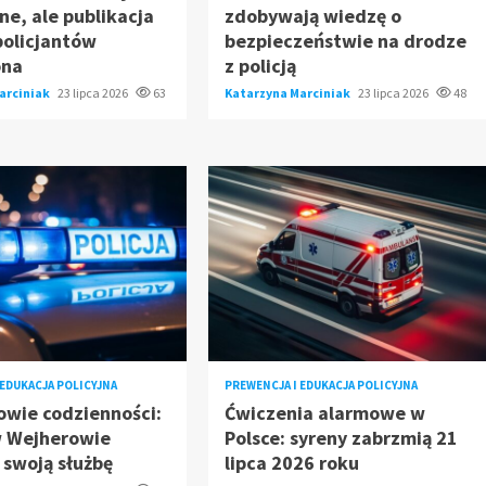
e, ale publikacja
zdobywają wiedzę o
policjantów
bezpieczeństwie na drodze
ona
z policją
arciniak
23 lipca 2026
63
Katarzyna Marciniak
23 lipca 2026
48
 EDUKACJA POLICYJNA
PREWENCJA I EDUKACJA POLICYJNA
owie codzienności:
Ćwiczenia alarmowe w
w Wejherowie
Polsce: syreny zabrzmią 21
 swoją służbę
lipca 2026 roku