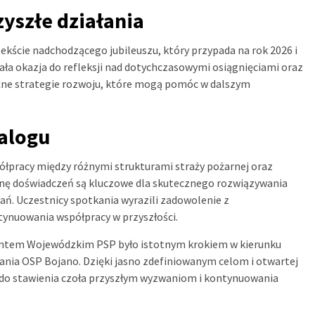
yszłe działania
kście nadchodzącego jubileuszu, który przypada na rok 2026 i
nała okazja do refleksji nad dotychczasowymi osiągnięciami oraz
óżne strategie rozwoju, które mogą pomóc w dalszym
ialogu
łpracy między różnymi strukturami straży pożarnej oraz
nę doświadczeń są kluczowe dla skutecznego rozwiązywania
ń. Uczestnicy spotkania wyrazili zadowolenie z
ynuowania współpracy w przyszłości.
tem Wojewódzkim PSP było istotnym krokiem w kierunku
łania OSP Bojano. Dzięki jasno zdefiniowanym celom i otwartej
 do stawienia czoła przyszłym wyzwaniom i kontynuowania