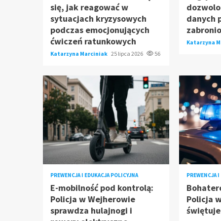
się, jak reagować w
dozwolon
sytuacjach kryzysowych
danych 
podczas emocjonujących
zabroni
ćwiczeń ratunkowych
Katarzyna M
Katarzyna Marciniak
25 lipca 2026
56
PREWENCJA I EDUKACJA POLICYJNA
PREWENCJA I
E-mobilność pod kontrolą:
Bohater
Policja w Wejherowie
Policja 
sprawdza hulajnogi i
świętuje