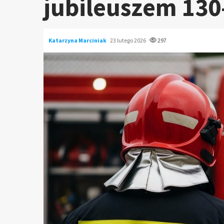
jubileuszem 130
Katarzyna Marciniak
23 lutego 2026
297