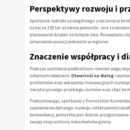
Perspektywy rozwoju i prz
Spotkanie nabrało szczególnego znaczenia w konte
oznacza 130 lat istnienia jednostki. Jest to dosko
planowania działań na kolejne lata. Rozważano r
umacnianiu pozycji jednostki w regionie.
Znaczenie współpracy i d
Podczas spotkania podkreślono również wagę wspó
lokalnymi władzami.
Otwartość na dialog
i wymia
problemów oraz wdrażania innowacyjnych rozwiąza
merytorycznego przebiegu rozmów oraz chęć kont
Podsumowując, spotkanie z Pomorskim Komendan
zapewnienia dalszego rozwoju i efektywności dzia
komunikacji, jednostka jest dobrze przygotowana
swojej misji ochrony mieszkańców gminy.