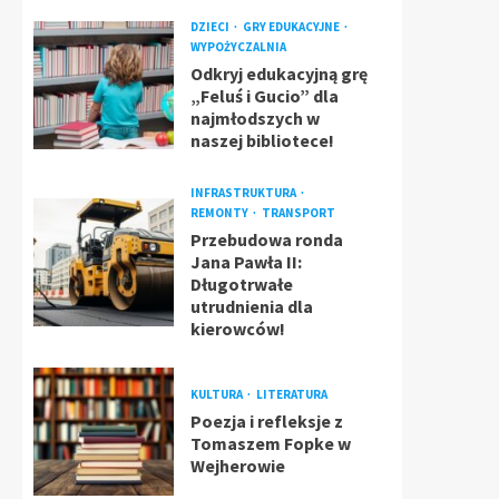
DZIECI
GRY EDUKACYJNE
WYPOŻYCZALNIA
Odkryj edukacyjną grę
„Feluś i Gucio” dla
najmłodszych w
naszej bibliotece!
INFRASTRUKTURA
REMONTY
TRANSPORT
Przebudowa ronda
Jana Pawła II:
Długotrwałe
utrudnienia dla
kierowców!
KULTURA
LITERATURA
Poezja i refleksje z
Tomaszem Fopke w
Wejherowie