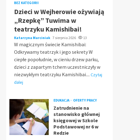
BEZ KATEGORII
Dzieci w Wejherowie ożywiają
„Rzepkę” Tuwima w
teatrzyku Kamishibai!
Katarzyna Marciniak
7 sierpnia 2026
13
W magicznym świecie Kamishibai:
Odkrywamy teatrzyk i jego sekrety W
ciepłe popołudnie, w cieniu drzew parku,
dzieci z zapartym tchem uczestniczyły w
niezwykłym teatrzyku Kamishibai....
Czytaj
dalej
EDUKACJA
OFERTY PRACY
Zatrudnienie na
stanowisko głównej
księgowej w Szkole
Podstawowej nr 6 w
Redzie