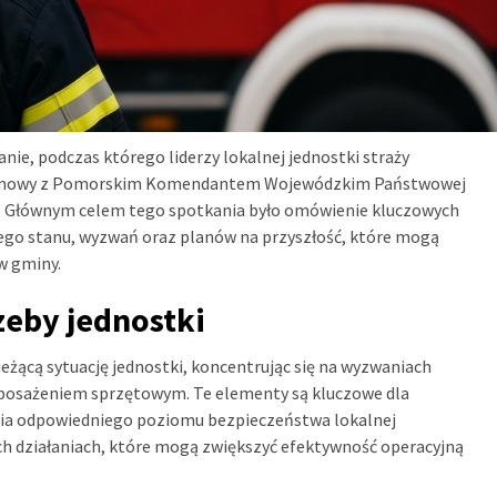
ie, podczas którego liderzy lokalnej jednostki straży
i rozmowy z Pomorskim Komendantem Wojewódzkim Państwowej
m. Głównym celem tego spotkania było omówienie kluczowych
lnego stanu, wyzwań oraz planów na przyszłość, które mogą
w gminy.
zeby jednostki
ącą sytuację jednostki, koncentrując się na wyzwaniach
yposażeniem sprzętowym. Te elementy są kluczowe dla
enia odpowiedniego poziomu bezpieczeństwa lokalnej
h działaniach, które mogą zwiększyć efektywność operacyjną