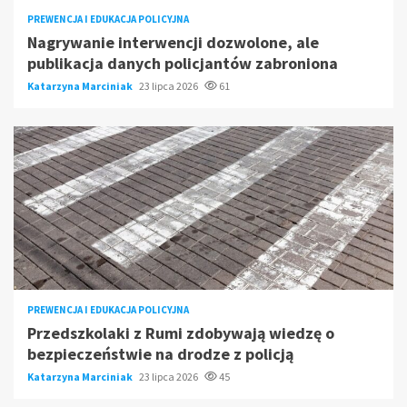
PREWENCJA I EDUKACJA POLICYJNA
Nagrywanie interwencji dozwolone, ale
publikacja danych policjantów zabroniona
Katarzyna Marciniak
23 lipca 2026
61
PREWENCJA I EDUKACJA POLICYJNA
Przedszkolaki z Rumi zdobywają wiedzę o
bezpieczeństwie na drodze z policją
Katarzyna Marciniak
23 lipca 2026
45