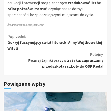
edukacji i prewencji mogą znacząco
zredukować liczbę
ofiar pożarów i zatruć
, czyniąc nasze domy i
społeczności bezpieczniejszymi miejscami do życia.
Źródło: facebook.com/osp.reda
Kontynuuj
Poprzedni:
Odkryj fascynujący świat literacki Anny Wojtkowskiej-
czytanie
Witali
Kolejny:
Poznaj tajniki pracy strażaka: zapraszamy
przedszkola i szkoły do OSP Reda!
Powiązane wpisy