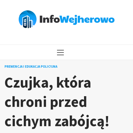
Przejdź
do
treści
MENU
GŁÓWNE
PREWENCJA I EDUKACJA POLICYJNA
Czujka, która
chroni przed
cichym zabójcą!