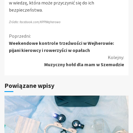
w wiedzę, która może przyczynić się do ich
bezpieczeństwa.
Źródło: facebook.com/KPPWejherowo
Kontynuuj
Poprzedni:
Weekendowe kontrole trzeźwości w Wejherowie:
czytanie
pijani kierowcy i rowerzyści w opałach
Kolejny:
Muzyczny hołd dla mam w Szemudzie
Powiązane wpisy