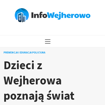
Przejdź
do
treści
MENU
GŁÓWNE
PREWENCJA I EDUKACJA POLICYJNA
Dzieci z
Wejherowa
poznają świat