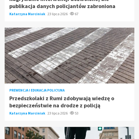
publikacja danych policjantów zabroniona
Katarzyna Marciniak
23 lipca 2026
67
PREWENCJA I EDUKACJA POLICYJNA
Przedszkolaki z Rumi zdobywają wiedzę o
bezpieczeństwie na drodze z policją
Katarzyna Marciniak
23 lipca 2026
53