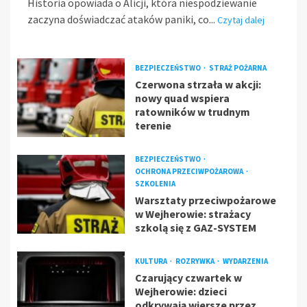
Historia opowiada o Alicji, która niespodziewanie
zaczyna doświadczać ataków paniki, co...
Czytaj dalej
BEZPIECZEŃSTWO
STRAŻ POŻARNA
Czerwona strzała w akcji:
nowy quad wspiera
ratowników w trudnym
terenie
BEZPIECZEŃSTWO
OCHRONA PRZECIWPOŻAROWA
SZKOLENIA
Warsztaty przeciwpożarowe
w Wejherowie: strażacy
szkolą się z GAZ-SYSTEM
KULTURA
ROZRYWKA
WYDARZENIA
Czarujący czwartek w
Wejherowie: dzieci
odkrywają wiersze przez