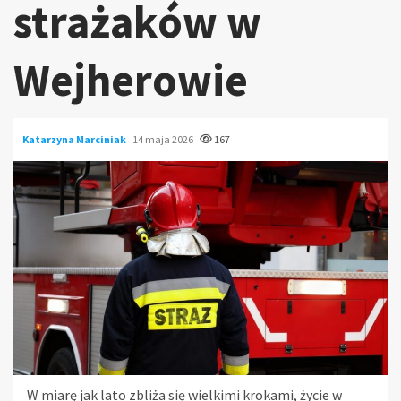
strażaków w
Wejherowie
Katarzyna Marciniak
14 maja 2026
167
W miarę jak lato zbliża się wielkimi krokami, życie w