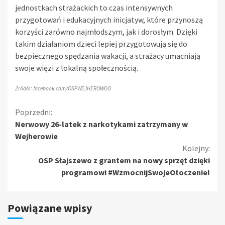
jednostkach strażackich to czas intensywnych
przygotowań i edukacyjnych inicjatyw, które przynoszą
korzyści zarówno najmłodszym, jak i dorosłym. Dzięki
takim działaniom dzieci lepiej przygotowują się do
bezpiecznego spędzania wakacji, a strażacy umacniają
swoje więzi z lokalną społecznością.
Źródło: facebook.com/OSPWEJHEROWOO
Kontynuuj
Poprzedni:
Nerwowy 26-latek z narkotykami zatrzymany w
czytanie
Wejherowie
Kolejny:
OSP Słajszewo z grantem na nowy sprzęt dzięki
programowi #WzmocnijSwojeOtoczenie!
Powiązane wpisy