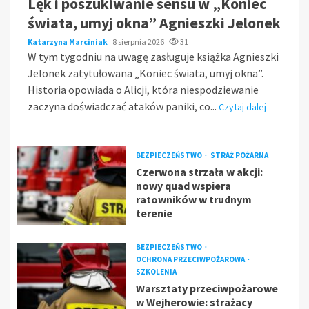
Lęk i poszukiwanie sensu w „Koniec
świata, umyj okna” Agnieszki Jelonek
Katarzyna Marciniak
8 sierpnia 2026
31
W tym tygodniu na uwagę zasługuje książka Agnieszki
Jelonek zatytułowana „Koniec świata, umyj okna”.
Historia opowiada o Alicji, która niespodziewanie
zaczyna doświadczać ataków paniki, co...
Czytaj dalej
BEZPIECZEŃSTWO
STRAŻ POŻARNA
Czerwona strzała w akcji:
nowy quad wspiera
ratowników w trudnym
terenie
BEZPIECZEŃSTWO
OCHRONA PRZECIWPOŻAROWA
SZKOLENIA
Warsztaty przeciwpożarowe
w Wejherowie: strażacy