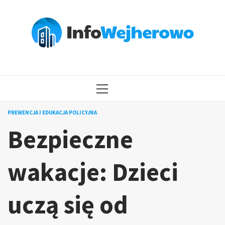
Przejdź
do
treści
MENU
GŁÓWNE
PREWENCJA I EDUKACJA POLICYJNA
Bezpieczne
wakacje: Dzieci
uczą się od