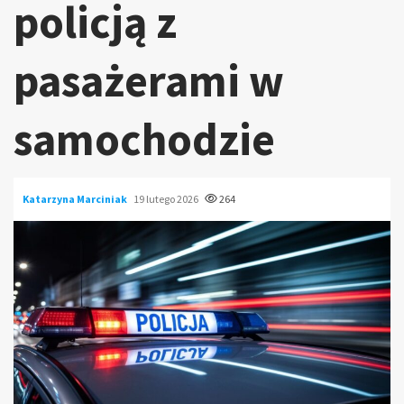
policją z
pasażerami w
samochodzie
Katarzyna Marciniak
19 lutego 2026
264