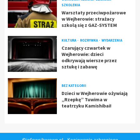
SZKOLENIA
Warsztaty przeciwpożarowe
w Wejherowie: strażacy
szkolą się z GAZ-SYSTEM
KULTURA
ROZRYWKA
WYDARZENIA
Czarujący czwartek w
Wejherowie: dzieci
odkrywają wiersze przez
sztukę i zabawę
BEZ KATEGORII
Dzieci w Wejherowie ożywiają
„Rzepkę” Tuwima w
teatrzyku Kamishibai!
©infowejherowo.pl - Kopiowanie zabronione