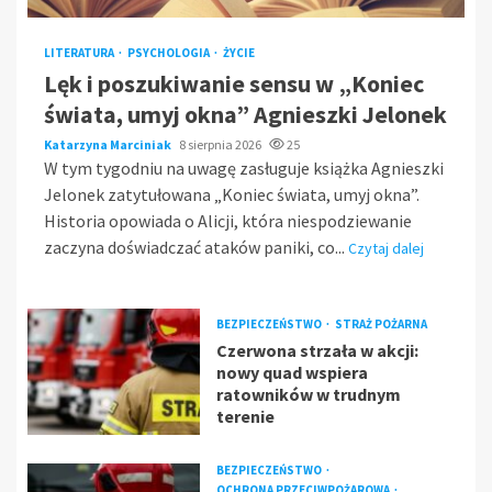
LITERATURA
PSYCHOLOGIA
ŻYCIE
Lęk i poszukiwanie sensu w „Koniec
świata, umyj okna” Agnieszki Jelonek
Katarzyna Marciniak
8 sierpnia 2026
25
W tym tygodniu na uwagę zasługuje książka Agnieszki
Jelonek zatytułowana „Koniec świata, umyj okna”.
Historia opowiada o Alicji, która niespodziewanie
zaczyna doświadczać ataków paniki, co...
Czytaj dalej
BEZPIECZEŃSTWO
STRAŻ POŻARNA
Czerwona strzała w akcji:
nowy quad wspiera
ratowników w trudnym
terenie
BEZPIECZEŃSTWO
OCHRONA PRZECIWPOŻAROWA