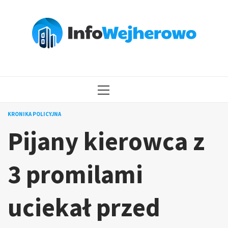
Przejdź
do
treści
MENU
GŁÓWNE
KRONIKA POLICYJNA
Pijany kierowca z
3 promilami
uciekał przed