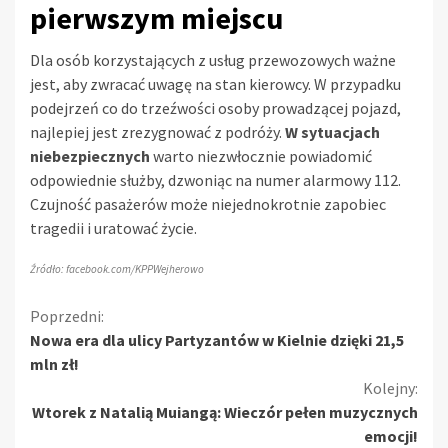
pierwszym miejscu
Dla osób korzystających z usług przewozowych ważne
jest, aby zwracać uwagę na stan kierowcy. W przypadku
podejrzeń co do trzeźwości osoby prowadzącej pojazd,
najlepiej jest zrezygnować z podróży.
W sytuacjach
niebezpiecznych
warto niezwłocznie powiadomić
odpowiednie służby, dzwoniąc na numer alarmowy 112.
Czujność pasażerów może niejednokrotnie zapobiec
tragedii i uratować życie.
Źródło: facebook.com/KPPWejherowo
Kontynuuj
Poprzedni:
Nowa era dla ulicy Partyzantów w Kielnie dzięki 21,5
czytanie
mln zł!
Kolejny:
Wtorek z Natalią Muiangą: Wieczór pełen muzycznych
emocji!