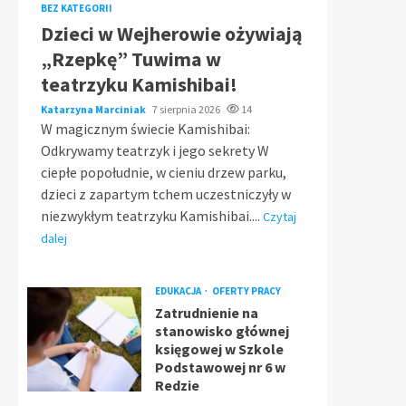
BEZ KATEGORII
Dzieci w Wejherowie ożywiają
„Rzepkę” Tuwima w
teatrzyku Kamishibai!
Katarzyna Marciniak
7 sierpnia 2026
14
W magicznym świecie Kamishibai:
Odkrywamy teatrzyk i jego sekrety W
ciepłe popołudnie, w cieniu drzew parku,
dzieci z zapartym tchem uczestniczyły w
niezwykłym teatrzyku Kamishibai....
Czytaj
dalej
EDUKACJA
OFERTY PRACY
Zatrudnienie na
stanowisko głównej
księgowej w Szkole
Podstawowej nr 6 w
Redzie