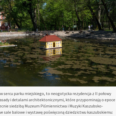
w sercu parku miejskiego, to neogotycka rezydencja z II połowy
fasady i detalami architektonicznymi, które przypominają o epoce
obecnie siedzibą Muzeum Piśmiennictwa i Muzyki Kaszubsko-
we sale balowe i wystawę poświęconą dziedzictwu kaszubskiemu: