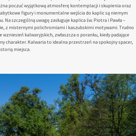
można poczuć wyjątkową atmosferę kontemplacji i skupienia oraz
 zabytkowe figury i monumentalne wejścia do kaplic są niemym
u. Na szczególną uwagę zasługuje kaplica św. Piotra i Pawła –
rasie, z misternymi polichromiami i kaszubskimi motywami. Trudno
e wzniesień kalwaryjskich, zwłaszcza o poranku, kiedy padające
ny charakter. Kalwaria to idealna przestrzeń na spokojny spacer,
storią miejsca.