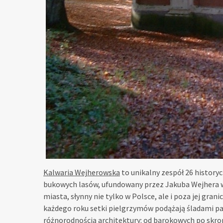
Kalwaria Wejherowska
to unikalny zespół 26 histor
bukowych lasów, ufundowany przez Jakuba Wejhera w 
miasta, słynny nie tylko w Polsce, ale i poza jej gra
każdego roku setki pielgrzymów podążają śladami pasy
różnorodnością architektury: od barokowych po skro