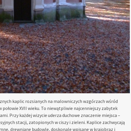
ycznych kaplic rozsianych na malowniczych wzgórzach wśród
połowie XVII wieku. To niewątpliwie najcenniejszy zabytek
nicami. Przy każdej wizycie uderza duchowe znaczenie miejsca –
jnych stacji, zatopionych w ciszy i zieleni. Kaplice zachwycają
mne, drewniane budowle, doskonale wpisane w krajobraz i