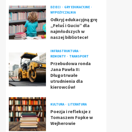
DZIECI
GRY EDUKACYJNE
WYPOŻYCZALNIA
Odkryj edukacyjną grę
„Feluś i Gucio” dla
najmłodszych w
naszej bibliotece!
INFRASTRUKTURA
REMONTY
TRANSPORT
Przebudowa ronda
Jana Pawła II:
Długotrwałe
utrudnienia dla
kierowców!
KULTURA
LITERATURA
Poezja i refleksje z
Tomaszem Fopke w
Wejherowie