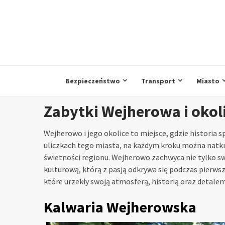
Przejdź
do
treści
Bezpieczeństwo
Transport
Miasto
Zabytki Wejherowa i okol
Wejherowo i jego okolice to miejsce, gdzie historia
uliczkach tego miasta, na każdym kroku można natkną
świetności regionu. Wejherowo zachwyca nie tylko s
kulturową, którą z pasją odkrywa się podczas pierws
które urzekły swoją atmosferą, historią oraz detalem
Kalwaria Wejherowska