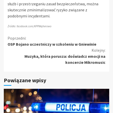
służb i przestrzeganiu zasad bezpieczeństwa, można
skutecznie zminimalizować ryzyko związane z
podobnymi incydentami.
Źródło: facebook.com/KPPWejherowo
Kontynuuj
Poprzedni:
OSP Bojano uczestniczy w szkoleniu w Gniewinie
czytanie
Kolejny:
Muzyka, która porusza: doświadcz emocji na
koncercie Mikromusic
Powiązane wpisy