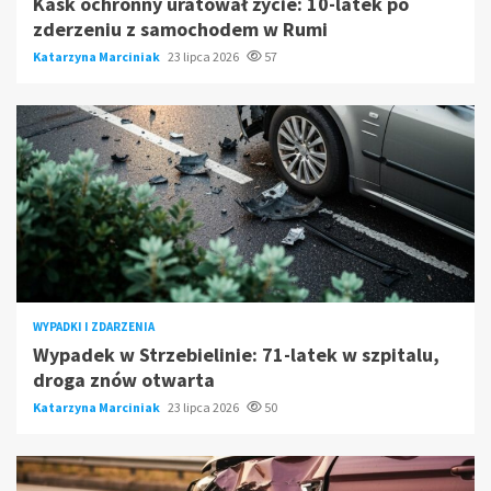
Kask ochronny uratował życie: 10-latek po
zderzeniu z samochodem w Rumi
Katarzyna Marciniak
23 lipca 2026
57
WYPADKI I ZDARZENIA
Wypadek w Strzebielinie: 71-latek w szpitalu,
droga znów otwarta
Katarzyna Marciniak
23 lipca 2026
50