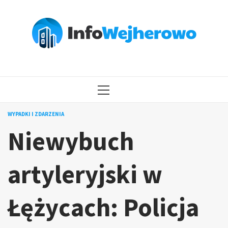
Przejdź
do
treści
MENU
GŁÓWNE
WYPADKI I ZDARZENIA
Niewybuch
artyleryjski w
Łężycach: Policja