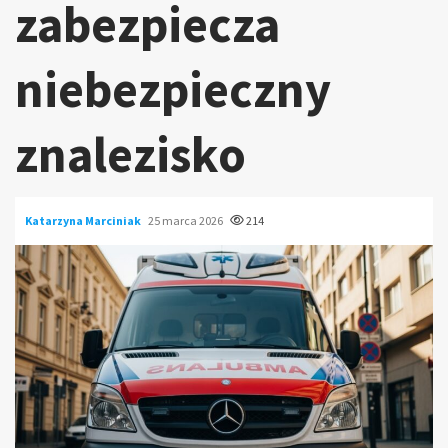
zabezpiecza
niebezpieczny
znalezisko
Katarzyna Marciniak
25 marca 2026
214