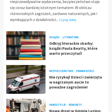
nieprzewidywalne wydarzenia, bezpieczeństwo staje
się coraz bardziej istotnym tematem. W obliczu
różnorodnych zagrożeń, zarówno naturalnych, jak i
wynikających z działalności...
Czytaj dalej
KSIĄŻKI
LITERATURA
Odkryj literackie skarby:
książki Paula Beatty, które
warto przeczytać!
BEZPIECZEŃSTWO
PRAWA DZIECI
Nie ryzykuj! Dzieci i zwierzęta
w nagrzanym aucie to
poważne zagrożenie!
INWESTYCJE
REMONTY
Nowe drogi w Gminie Luzino: