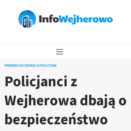
Przejdź
do
treści
MENU
GŁÓWNE
PREWENCJA I EDUKACJA POLICYJNA
Policjanci z
Wejherowa dbają o
bezpieczeństwo