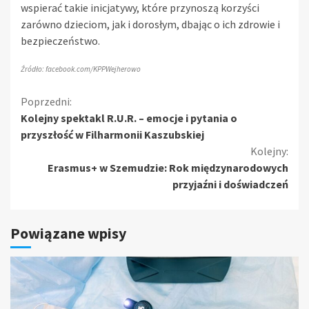
wspierać takie inicjatywy, które przynoszą korzyści
zarówno dzieciom, jak i dorosłym, dbając o ich zdrowie i
bezpieczeństwo.
Źródło: facebook.com/KPPWejherowo
Kontynuuj
Poprzedni:
Kolejny spektakl R.U.R. – emocje i pytania o
czytanie
przyszłość w Filharmonii Kaszubskiej
Kolejny:
Erasmus+ w Szemudzie: Rok międzynarodowych
przyjaźni i doświadczeń
Powiązane wpisy