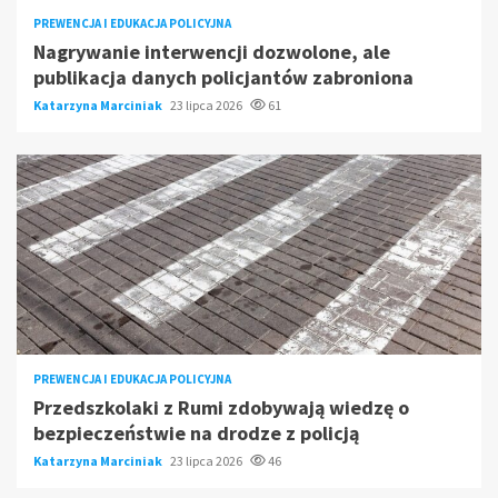
PREWENCJA I EDUKACJA POLICYJNA
Nagrywanie interwencji dozwolone, ale
publikacja danych policjantów zabroniona
Katarzyna Marciniak
23 lipca 2026
61
PREWENCJA I EDUKACJA POLICYJNA
Przedszkolaki z Rumi zdobywają wiedzę o
bezpieczeństwie na drodze z policją
Katarzyna Marciniak
23 lipca 2026
46