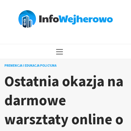
Przejdź
do
treści
MENU
GŁÓWNE
PREWENCJA I EDUKACJA POLICYJNA
Ostatnia okazja na
darmowe
warsztaty online o