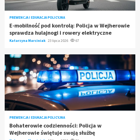
PREWENCJA I EDUKACJA POLICYJNA
E-mobilność pod kontrolą: Policja w Wejherowie
sprawdza hulajnogi i rowery elektryczne
Katarzyna Marciniak
23 lipca 2026
67
PREWENCJA I EDUKACJA POLICYJNA
Bohaterowie codzienności: Policja w
Wejherowie świętuje swoją służbę