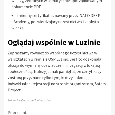
wiedzy, zebranych w tematycznie uporządkowanym
dokumencie PDF.
Imienny certyfikat uznawany przez NATO DEEP
eAcademy, potwierdzający uczestnictwo i zdobytą
wiedzę.
Oglądaj wspólnie w Luzinie
Zapraszamy również do wspólnego uczestnictwa w
warsztatach w remizie OSP Luzino. Jest to doskonała
okazja do wymiany doświadczeń i integracji z lokalną
społecznością. Należy jednak pamiętać, że certyfikaty
zostaną przyznane tylko tym, którzy dokonają
indywidualnej rejestracji na stronie organizatora, Safety
Project.
Źródło: facebook.com/GminaLuzino
Kontynuuj
Poprzedni: