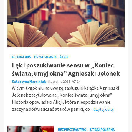
LITERATURA
PSYCHOLOGIA
ŻYCIE
Lęk i poszukiwanie sensu w „Koniec
świata, umyj okna” Agnieszki Jelonek
Katarzyna Marciniak
8 sierpnia 2026
14
W tym tygodniu na uwagę zasługuje książka Agnieszki
Jelonek zatytułowana „Koniec świata, umyj okna”.
Historia opowiada o Alicji, która niespodziewanie
zaczyna doświadczać ataków paniki, co...
Czytaj dalej
BEZPIECZEŃSTWO
STRAŻ POŻARNA