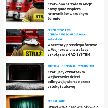
Czerwona strzała w akcji:
nowy quad wspiera
ratowników w trudnym
terenie
BEZPIECZEŃSTWO
OCHRONA PRZECIWPOŻAROWA
SZKOLENIA
Warsztaty przeciwpożarowe
w Wejherowie: strażacy
szkolą się z GAZ-SYSTEM
KULTURA
ROZRYWKA
WYDARZENIA
Czarujący czwartek w
Wejherowie: dzieci
odkrywają wiersze przez
sztukę i zabawę
BEZ KATEGORII
Dzieci w Wejherowie ożywiają