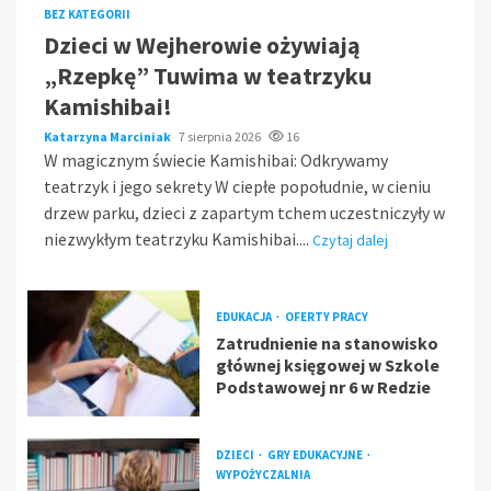
BEZ KATEGORII
Dzieci w Wejherowie ożywiają
„Rzepkę” Tuwima w teatrzyku
Kamishibai!
Katarzyna Marciniak
7 sierpnia 2026
16
W magicznym świecie Kamishibai: Odkrywamy
teatrzyk i jego sekrety W ciepłe popołudnie, w cieniu
drzew parku, dzieci z zapartym tchem uczestniczyły w
niezwykłym teatrzyku Kamishibai....
Czytaj dalej
EDUKACJA
OFERTY PRACY
Zatrudnienie na stanowisko
głównej księgowej w Szkole
Podstawowej nr 6 w Redzie
DZIECI
GRY EDUKACYJNE
WYPOŻYCZALNIA