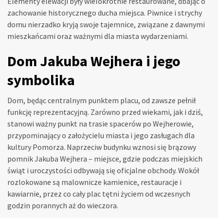
Elementy elewacji były wielokrotnie restaurowane, dbając o
zachowanie historycznego ducha miejsca. Piwnice i strychy
domu nierzadko kryją swoje tajemnice, związane z dawnymi
mieszkańcami oraz ważnymi dla miasta wydarzeniami.
Dom Jakuba Wejhera i jego
symbolika
Dom, będąc centralnym punktem placu, od zawsze pełnił
funkcję reprezentacyjną. Zarówno przed wiekami, jak i dziś,
stanowi ważny punkt na trasie spacerów po Wejherowie,
przypominający o założycielu miasta i jego zasługach dla
kultury Pomorza. Naprzeciw budynku wznosi się brązowy
pomnik Jakuba Wejhera – miejsce, gdzie podczas miejskich
świąt i uroczystości odbywają się oficjalne obchody. Wokół
rozlokowane są malownicze kamienice, restauracje i
kawiarnie, przez co cały plac tętni życiem od wczesnych
godzin porannych aż do wieczora.