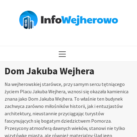
Przejdź
do
treści
MENU
GŁÓWNE
Dom Jakuba Wejhera
Na wejherowskiej starówce, przy samym sercu tętniącego
życiem Placu Jakuba Wejhera, wznosi się okazała kamienica
znana jako Dom Jakuba Wejhera. To właśnie ten budynek
zachwyca zarówno miłośników historii, jak i entuzjastów
architektury, nieustannie przyciągając turystów
fascynujących się bogatym dziedzictwem Pomorza.
Przesycony atmosferą dawnych wieków, stanowi nie tylko
wizytówkę miasta, ale również materialny ślad jego