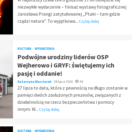
niezwykłe wydarzenie – finisaż wystawy fotograficznej
Jarosława Prangi zatytułowanej „Ptaki – tam gdzie
rządzi natura”. To wyjątkowa...
Czytaj dalej
KULTURA
WYDARZENIA
Podwójne urodziny liderów OSP
Wejherowo i GRYF: świętujemy ich
pasję i oddanie!
Katarzyna Marciniak
28 lipca 2026
49
27 lipca to data, która z pewnością na długo zostanie w
pamięci dwóch zasłużonych prezesów, związanych z
działalnością na rzecz bezpieczeństwa i pomocy
innym. W...
Czytaj dalej
KULTURA
WYDARZENIA