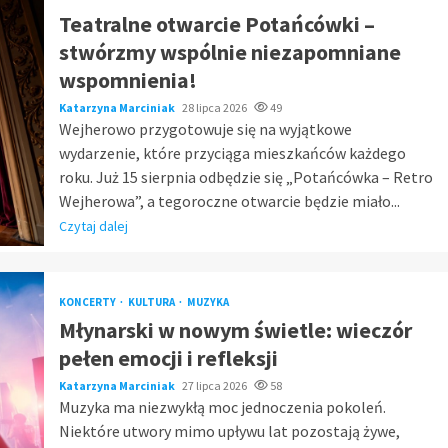
Teatralne otwarcie Potańcówki –
stwórzmy wspólnie niezapomniane
wspomnienia!
Katarzyna Marciniak
28 lipca 2026
49
Wejherowo przygotowuje się na wyjątkowe
wydarzenie, które przyciąga mieszkańców każdego
roku. Już 15 sierpnia odbędzie się „Potańcówka – Retro
Wejherowa”, a tegoroczne otwarcie będzie miało...
Czytaj dalej
KONCERTY
KULTURA
MUZYKA
Młynarski w nowym świetle: wieczór
pełen emocji i refleksji
Katarzyna Marciniak
27 lipca 2026
58
Muzyka ma niezwykłą moc jednoczenia pokoleń.
Niektóre utwory mimo upływu lat pozostają żywe,