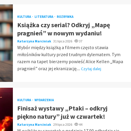
KULTURA
LITERATURA
ROZRYWKA
Książka czy serial? Odkryj „Mapę
pragnień” w nowym wydaniu!
Katarzyna Marciniak
31 lipca 2026
37
Wybór między książką a filmem często stawia
miłośników kultury przed trudnym dylematem. Tym
razem na tapet bierzemy powieść Alice Kellen „Mapa
pragnień” oraz jej ekranizację....
Czytaj dalej
KULTURA
WYDARZENIA
Finisaż wystawy „Ptaki – odkryj
piękno natury” już w czwartek!
Katarzyna Marciniak
29 lipca 2026
44
W najbliższy czwartek o godzinie 17.00 odbędzie się