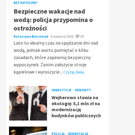
BEZ KATEGORII
Bezpieczne wakacje nad
wodą: policja przypomina o
ostrożności
Katarzyna Marciniak
6 sierpnia 2026
20
Lato to idealny czas na spędzanie dni nad
wodą, jednak warto pamiętać o kilku
zasadach, które zapewnią bezpieczny
wypoczynek. Zanim założycie stroje
kąpielowe i wyruszycie...
Czytaj dalej
INWESTYCJE
REMONTY
Wejherowo stawia na
ekologię: 5,1 mln zł na
modernizację
budynków publicznych
POLICJA
REKRUTACJA