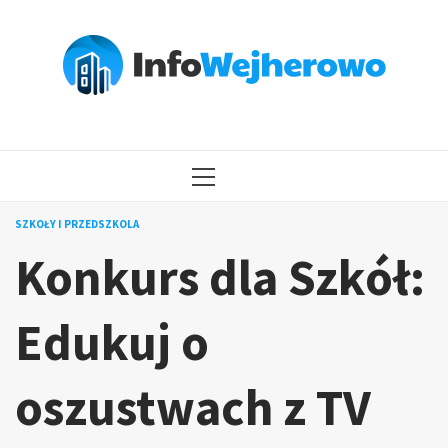
Przejdź
do
treści
MENU
GŁÓWNE
SZKOŁY I PRZEDSZKOLA
Konkurs dla Szkół:
Edukuj o
oszustwach z TV