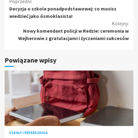
Kontynuuj
Poprzedni:
Decyzja o szkole ponadpodstawowej: co musisz
czytanie
wiedzieć jako ósmoklasista!
Kolejny:
Nowy komendant policji w Redzie: ceremonia w
Wejherowie z gratulacjami i życzeniami sukcesów
Powiązane wpisy
SZKOŁY I PRZEDSZKOLA