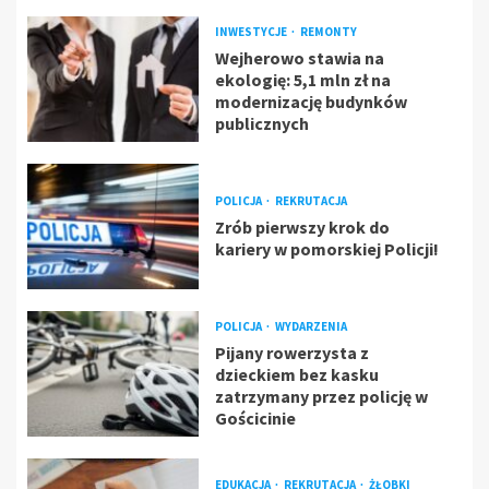
INWESTYCJE
REMONTY
Wejherowo stawia na
ekologię: 5,1 mln zł na
modernizację budynków
publicznych
POLICJA
REKRUTACJA
Zrób pierwszy krok do
kariery w pomorskiej Policji!
POLICJA
WYDARZENIA
Pijany rowerzysta z
dzieckiem bez kasku
zatrzymany przez policję w
Gościcinie
EDUKACJA
REKRUTACJA
ŻŁOBKI