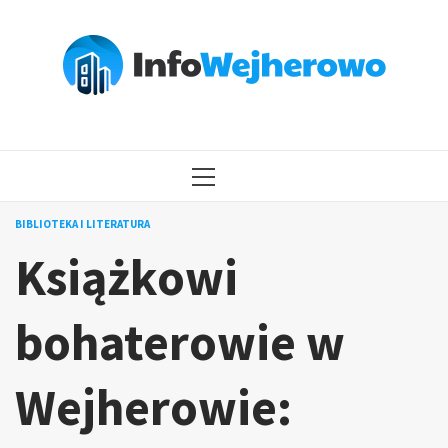
Przejdź
do
treści
MENU
GŁÓWNE
BIBLIOTEKA I LITERATURA
Książkowi
bohaterowie w
Wejherowie: