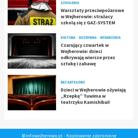
SZKOLENIA
Warsztaty przeciwpożarowe
w Wejherowie: strażacy
szkolą się z GAZ-SYSTEM
KULTURA
ROZRYWKA
WYDARZENIA
Czarujący czwartek w
Wejherowie: dzieci
odkrywają wiersze przez
sztukę i zabawę
BEZ KATEGORII
Dzieci w Wejherowie ożywiają
„Rzepkę” Tuwima w
teatrzyku Kamishibai!
©infowejherowo.pl - Kopiowanie zabronione