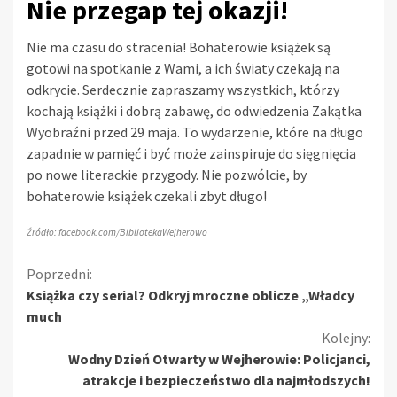
Nie przegap tej okazji!
Nie ma czasu do stracenia! Bohaterowie książek są
gotowi na spotkanie z Wami, a ich światy czekają na
odkrycie. Serdecznie zapraszamy wszystkich, którzy
kochają książki i dobrą zabawę, do odwiedzenia Zakątka
Wyobraźni przed 29 maja. To wydarzenie, które na długo
zapadnie w pamięć i być może zainspiruje do sięgnięcia
po nowe literackie przygody. Nie pozwólcie, by
bohaterowie książek czekali zbyt długo!
Źródło: facebook.com/BibliotekaWejherowo
Kontynuuj
Poprzedni:
Książka czy serial? Odkryj mroczne oblicze „Władcy
czytanie
much
Kolejny:
Wodny Dzień Otwarty w Wejherowie: Policjanci,
atrakcje i bezpieczeństwo dla najmłodszych!