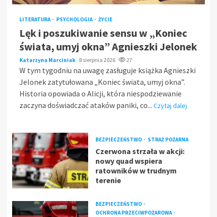
LITERATURA
PSYCHOLOGIA
ŻYCIE
Lęk i poszukiwanie sensu w „Koniec
świata, umyj okna” Agnieszki Jelonek
Katarzyna Marciniak
8 sierpnia 2026
27
W tym tygodniu na uwagę zasługuje książka Agnieszki
Jelonek zatytułowana „Koniec świata, umyj okna”.
Historia opowiada o Alicji, która niespodziewanie
zaczyna doświadczać ataków paniki, co...
Czytaj dalej
BEZPIECZEŃSTWO
STRAŻ POŻARNA
Czerwona strzała w akcji:
nowy quad wspiera
ratowników w trudnym
terenie
BEZPIECZEŃSTWO
OCHRONA PRZECIWPOŻAROWA