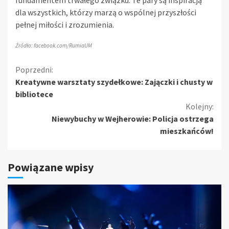
fundamentem trwałego związku. Te pary są inspiracją
dla wszystkich, którzy marzą o wspólnej przyszłości
pełnej miłości i zrozumienia.
Źródło: facebook.com/RumiaUM
Kontynuuj
Poprzedni:
Kreatywne warsztaty szydełkowe: Zajączki i chusty w
czytanie
bibliotece
Kolejny:
Niewybuchy w Wejherowie: Policja ostrzega
mieszkańców!
Powiązane wpisy