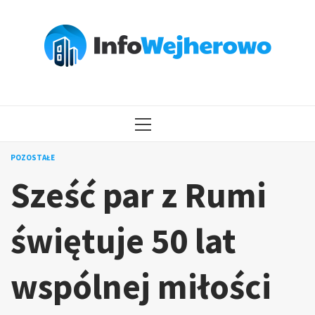
Przejdź
do
treści
MENU
GŁÓWNE
POZOSTAŁE
Sześć par z Rumi
świętuje 50 lat
wspólnej miłości