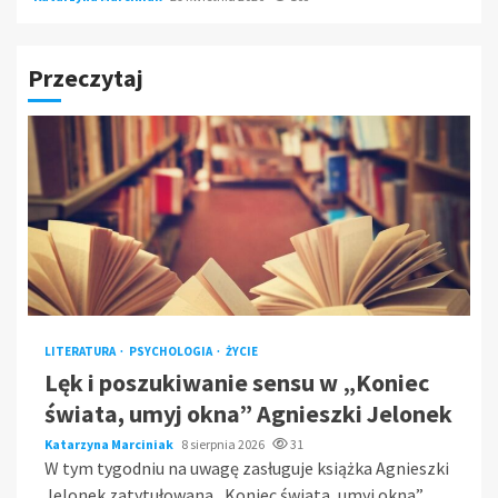
Przeczytaj
LITERATURA
PSYCHOLOGIA
ŻYCIE
Lęk i poszukiwanie sensu w „Koniec
świata, umyj okna” Agnieszki Jelonek
Katarzyna Marciniak
8 sierpnia 2026
31
W tym tygodniu na uwagę zasługuje książka Agnieszki
Jelonek zatytułowana „Koniec świata, umyj okna”.