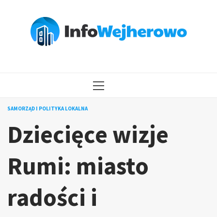
Przejdź
do
treści
MENU
GŁÓWNE
SAMORZĄD I POLITYKA LOKALNA
Dziecięce wizje
Rumi: miasto
radości i