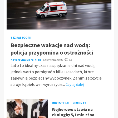
BEZ KATEGORII
Bezpieczne wakacje nad wodą:
policja przypomina o ostrożności
Katarzyna Marciniak
6 sierpnia 2026
13
Lato to idealny czas na spędzanie dni nad wodą,
jednak warto pamiętać o kilku zasadach, które
zapewnią bezpieczny wypoczynek. Zanim założycie
stroje kąpielowe i wyruszycie...
Czytaj dalej
INWESTYCJE
REMONTY
Wejherowo stawia na
ekologię: 5,1 mln zł na