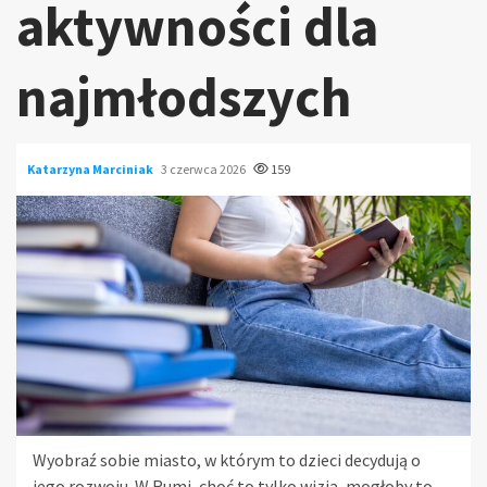
aktywności dla
najmłodszych
Katarzyna Marciniak
3 czerwca 2026
159
Wyobraź sobie miasto, w którym to dzieci decydują o
jego rozwoju. W Rumi, choć to tylko wizja, mogłoby to