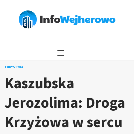
Przejdź
do
treści
MENU
GŁÓWNE
TURYSTYKA
Kaszubska
Jerozolima: Droga
Krzyżowa w sercu