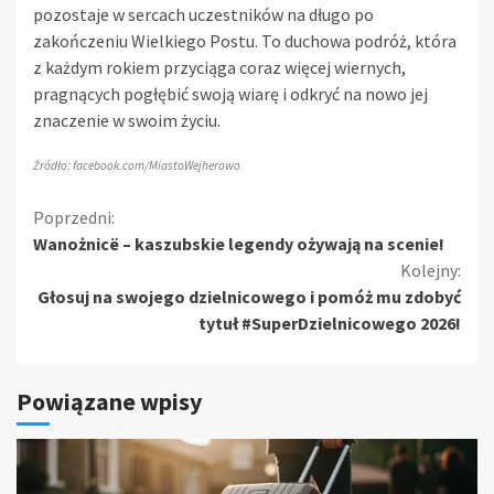
pozostaje w sercach uczestników na długo po
zakończeniu Wielkiego Postu. To duchowa podróż, która
z każdym rokiem przyciąga coraz więcej wiernych,
pragnących pogłębić swoją wiarę i odkryć na nowo jej
znaczenie w swoim życiu.
Źródło: facebook.com/MiastoWejherowo
Kontynuuj
Poprzedni:
Wanożnicë – kaszubskie legendy ożywają na scenie!
czytanie
Kolejny:
Głosuj na swojego dzielnicowego i pomóż mu zdobyć
tytuł #SuperDzielnicowego 2026!
Powiązane wpisy