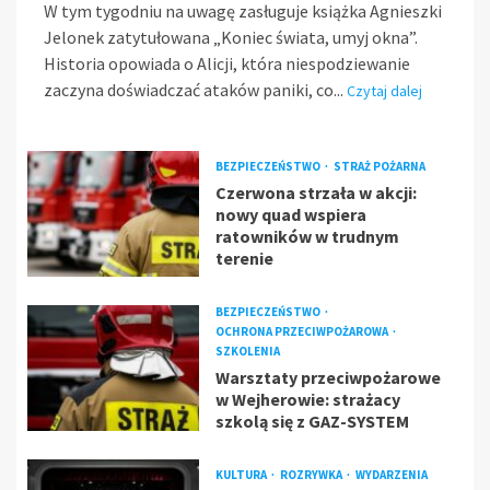
W tym tygodniu na uwagę zasługuje książka Agnieszki
Jelonek zatytułowana „Koniec świata, umyj okna”.
Historia opowiada o Alicji, która niespodziewanie
zaczyna doświadczać ataków paniki, co...
Czytaj dalej
BEZPIECZEŃSTWO
STRAŻ POŻARNA
Czerwona strzała w akcji:
nowy quad wspiera
ratowników w trudnym
terenie
BEZPIECZEŃSTWO
OCHRONA PRZECIWPOŻAROWA
SZKOLENIA
Warsztaty przeciwpożarowe
w Wejherowie: strażacy
szkolą się z GAZ-SYSTEM
KULTURA
ROZRYWKA
WYDARZENIA