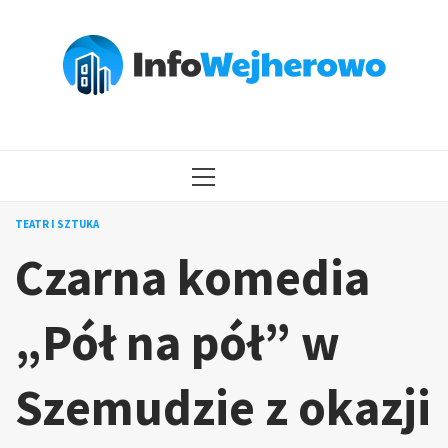
Przejdź
do
treści
MENU
GŁÓWNE
TEATR I SZTUKA
Czarna komedia
„Pół na pół” w
Szemudzie z okazji