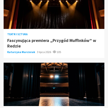
TEATR I SZTUKA
Fascynująca premiera „Przygód Muffinków” w
Redzie
Katarzyna Marciniak
3 lipca 2026
105