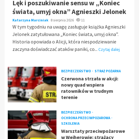
Lęk i poszukiwanie sensu w „Koniec
świata, umyj okna” Agnieszki Jelonek
Katarzyna Marciniak
8 sierpnia 2026
11
W tym tygodniu na uwagę zasługuje książka Agnieszki
Jelonek zatytułowana „Koniec świata, umyj okna”.
Historia opowiada o Alicji, która niespodziewanie
zaczyna doświadczać ataków paniki, co...
Czytaj dalej
BEZPIECZEŃSTWO
STRAŻ POŻARNA
Czerwona strzała w akcji:
nowy quad wspiera
ratowników w trudnym
terenie
BEZPIECZEŃSTWO
OCHRONA PRZECIWPOŻAROWA
SZKOLENIA
Warsztaty przeciwpożarowe
w Wejherowie: strażacy