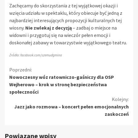
Zachęcamy do skorzystania z tej wyjątkowej okazji i
wzięcia udziału w spektaklu, który obiecuje być jedną z
najbardziej interesujących propozycji kulturalnych tej
wiosny.
Nie zwlekaj z decyzją
– zadbaj o miejsce na
widowni i przygotuj się na wieczór pełen emocji i
doskonałej zabawy w towarzystwie wyjątkowego teatru.
Źródło: facebook.com/szemudgmina
Kontynuuj
Poprzedni:
Nowoczesny wóz ratowniczo-gaśniczy dla OSP
czytanie
Wejherowo – krok w stronę bezpieczeństwa
społeczności
Kolejny:
Jazz jako rozmowa – koncert pełen emocjonalnych
zaskoczeń
Powiązane wpisy