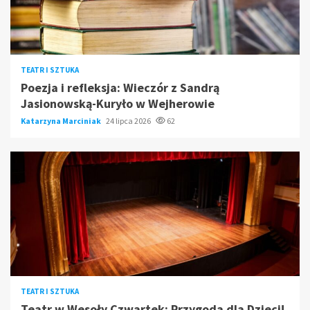
TEATR I SZTUKA
Poezja i refleksja: Wieczór z Sandrą
Jasionowską-Kuryło w Wejherowie
Katarzyna Marciniak
24 lipca 2026
62
TEATR I SZTUKA
Teatr w Wesoły Czwartek: Przygoda dla Dzieci!