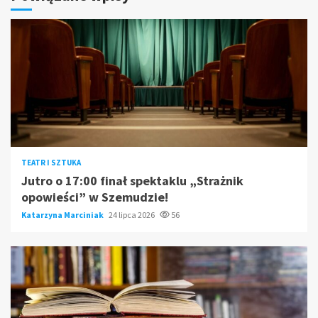
TEATR I SZTUKA
Jutro o 17:00 finał spektaklu „Strażnik
opowieści” w Szemudzie!
Katarzyna Marciniak
24 lipca 2026
56