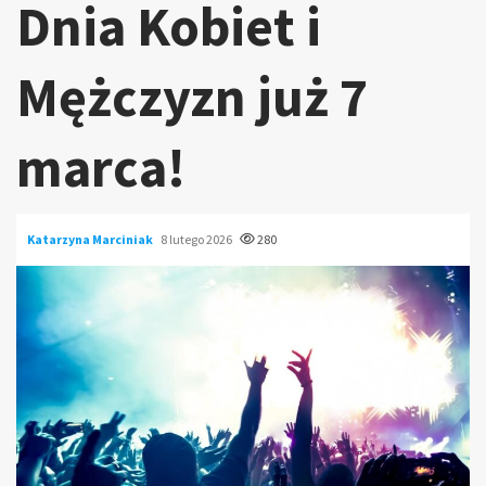
Dnia Kobiet i
Mężczyzn już 7
marca!
Katarzyna Marciniak
8 lutego 2026
280