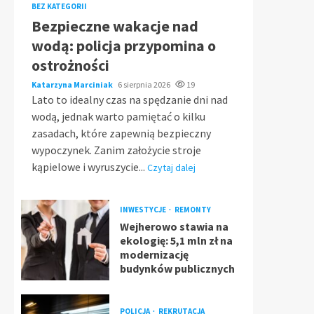
BEZ KATEGORII
Bezpieczne wakacje nad
wodą: policja przypomina o
ostrożności
Katarzyna Marciniak
6 sierpnia 2026
19
Lato to idealny czas na spędzanie dni nad
wodą, jednak warto pamiętać o kilku
zasadach, które zapewnią bezpieczny
wypoczynek. Zanim założycie stroje
kąpielowe i wyruszycie...
Czytaj dalej
INWESTYCJE
REMONTY
Wejherowo stawia na
ekologię: 5,1 mln zł na
modernizację
budynków publicznych
POLICJA
REKRUTACJA