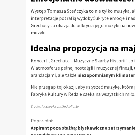
Występ Tomasza Steńczyka to nie tylko muzyka, a
interpretacje potrafią wydobyć ukryte emocje i n
Grechuty to okazja do odkrycia jego muzyki na now
muzyki.
Idealna propozycja na m
Koncert „Grechuta – Muzyczne Skarby Historii” to
W atmosferze pełnej nostalgii i muzycznej finezji,
aranżacjami, ale także
niezapomnianym klimate
Nie przegap tej okazji, aby usłyszeć muzykę, któr
Fabryka Kultury w Redzie czeka na wszystkich mił
Źródło: facebook.com/RedaMiasto
Kontynuuj
Poprzedni:
Aspirant poza służbą: błyskawiczne zatrzymani
czytanie