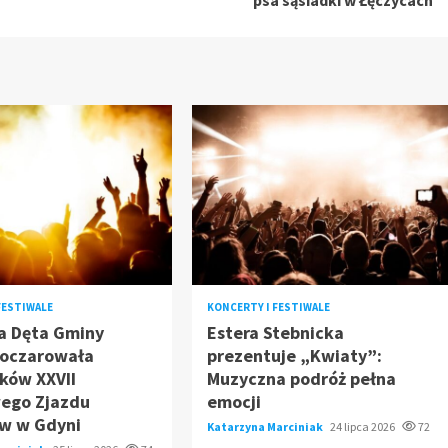
psa sąsiadki w Łęczycach
FESTIWALE
KONCERTY I FESTIWALE
a Dęta Gminy
Estera Stebnicka
oczarowała
prezentuje „Kwiaty”:
ków XXVII
Muzyczna podróż pełna
ego Zjazdu
emocji
w w Gdyni
Katarzyna Marciniak
24 lipca 2026
72