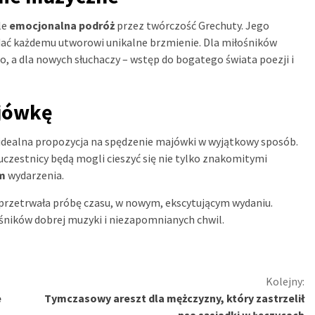
le
emocjonalna podróż
przez twórczość Grechuty. Jego
adać każdemu utworowi unikalne brzmienie. Dla miłośników
o, a dla nowych słuchaczy – wstęp do bogatego świata poezji i
ajówkę
 idealna propozycja na spędzenie majówki w wyjątkowy sposób.
 uczestnicy będą mogli cieszyć się nie tylko znakomitymi
m
wydarzenia.
a przetrwała próbę czasu, w nowym, ekscytującym wydaniu.
ośników dobrej muzyki i niezapomnianych chwil.
Kolejny:
e
Tymczasowy areszt dla mężczyzny, który zastrzelił