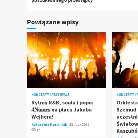
poszukiwanego przestępcy
Powiązane wpisy
KONCERTY I FESTIWALE
KONCERTY I 
Rytmy R&B, soulu i popu:
Orkiestr
𝟒𝐍𝐚𝐦𝐞𝐬 na placu Jakuba
Szemud 
Wejhera!
uczestni
Światow
Katarzyna Marciniak
25 lipca 2026
Kaszubó
121