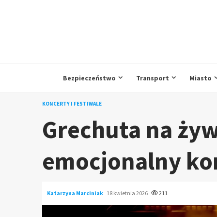
Przejdź
do
treści
Bezpieczeństwo
Transport
Miasto
KONCERTY I FESTIWALE
Grechuta na żyw
emocjonalny kon
Katarzyna Marciniak
18 kwietnia 2026
211