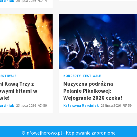
arciniak
25 lipca 2026
74
FESTIWALE
KONCERTY I FESTIWALE
i Kawą Trzy z
Muzyczna podróż na
owymi hitami w
Polanie Piknikowej:
wie!
Wejogranie 2026 czeka!
arciniak
23 lipca 2026
59
Katarzyna Marciniak
23 lipca 2026
59
©infowejherowo.pl - Kopiowanie zabronione