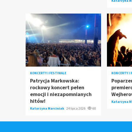
Katarzyna M
KONCERTY I FESTIWALE
KONCERTY I 
Patrycja Markowska:
Poparzen
rockowy koncert pełen
premier
emocji i niezapomnianych
Wejhero
hitów!
Katarzyna M
Katarzyna Marciniak
24 lipca 2026
60