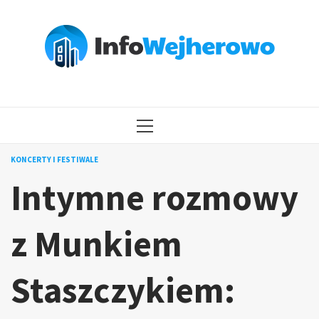
Przejdź
do
treści
MENU
GŁÓWNE
KONCERTY I FESTIWALE
Intymne rozmowy
z Munkiem
Staszczykiem: