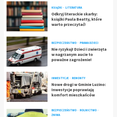
KSIĄŻKI
LITERATURA
Odkryj literackie skarby:
książki Paula Beatty, które
warto przeczytać!
BEZPIECZEŃSTWO
PRAWA DZIECI
Nie ryzykuj! Dzieci i zwierzęta
w nagrzanym aucie to
poważne zagrożenie!
INWESTYCJE
REMONTY
Nowe drogi w Gminie Luzino:
Inwestycje poprawiają
komfort mieszkańców
BEZPIECZEŃSTWO
ROLNICTWO
ŻNIWA