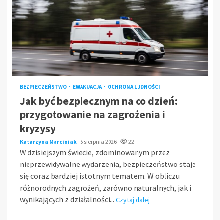
BEZPIECZEŃSTWO
EWAKUACJA
OCHRONA LUDNOŚCI
Jak być bezpiecznym na co dzień:
przygotowanie na zagrożenia i
kryzysy
Katarzyna Marciniak
5 sierpnia 2026
22
W dzisiejszym świecie, zdominowanym przez
nieprzewidywalne wydarzenia, bezpieczeństwo staje
się coraz bardziej istotnym tematem. W obliczu
różnorodnych zagrożeń, zarówno naturalnych, jak i
wynikających z działalności...
Czytaj dalej