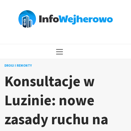
Przejdź
do
treści
MENU
GŁÓWNE
DROGI I REMONTY
Konsultacje w
Luzinie: nowe
zasady ruchu na