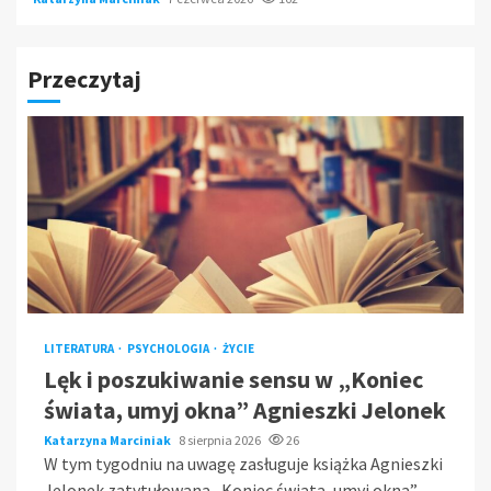
Przeczytaj
LITERATURA
PSYCHOLOGIA
ŻYCIE
Lęk i poszukiwanie sensu w „Koniec
świata, umyj okna” Agnieszki Jelonek
Katarzyna Marciniak
8 sierpnia 2026
26
W tym tygodniu na uwagę zasługuje książka Agnieszki
Jelonek zatytułowana „Koniec świata, umyj okna”.