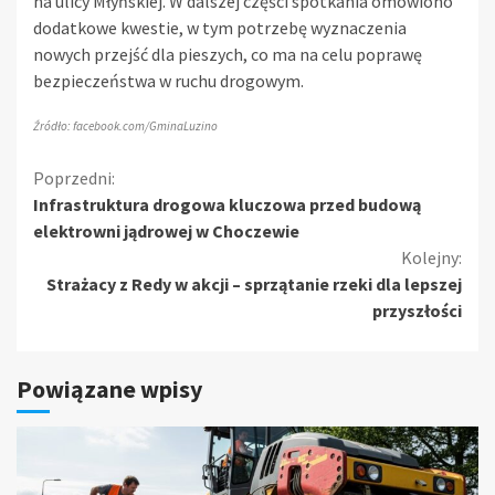
na ulicy Młyńskiej. W dalszej części spotkania omówiono
dodatkowe kwestie, w tym potrzebę wyznaczenia
nowych przejść dla pieszych, co ma na celu poprawę
bezpieczeństwa w ruchu drogowym.
Źródło: facebook.com/GminaLuzino
Kontynuuj
Poprzedni:
Infrastruktura drogowa kluczowa przed budową
czytanie
elektrowni jądrowej w Choczewie
Kolejny:
Strażacy z Redy w akcji – sprzątanie rzeki dla lepszej
przyszłości
Powiązane wpisy