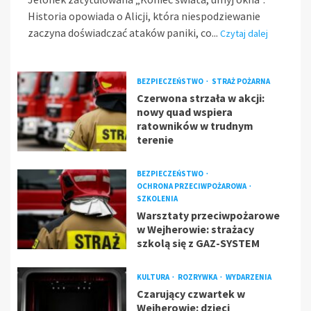
Historia opowiada o Alicji, która niespodziewanie
zaczyna doświadczać ataków paniki, co...
Czytaj dalej
BEZPIECZEŃSTWO
STRAŻ POŻARNA
Czerwona strzała w akcji:
nowy quad wspiera
ratowników w trudnym
terenie
BEZPIECZEŃSTWO
OCHRONA PRZECIWPOŻAROWA
SZKOLENIA
Warsztaty przeciwpożarowe
w Wejherowie: strażacy
szkolą się z GAZ-SYSTEM
KULTURA
ROZRYWKA
WYDARZENIA
Czarujący czwartek w
Wejherowie: dzieci