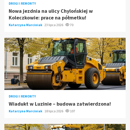
DROGI I REMONTY
Nowa jezdnia na ulicy Chylońskiej w
Koleczkowie: prace na półmetku!
Katarzyna Marciniak
23 lipca 2026
70
DROGI I REMONTY
Wiadukt w Luzinie – budowa zatwierdzona!
Katarzyna Marciniak
18 lipca 2026
107