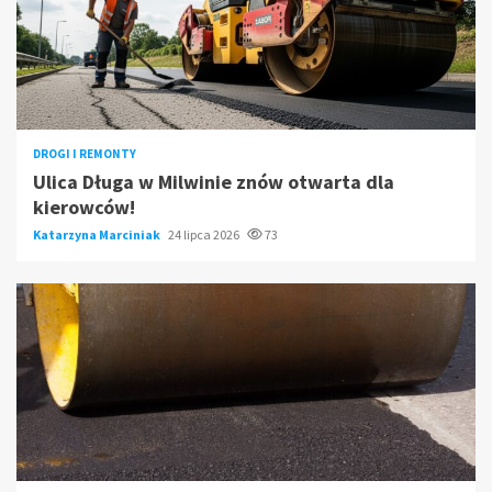
DROGI I REMONTY
Ulica Długa w Milwinie znów otwarta dla
kierowców!
Katarzyna Marciniak
24 lipca 2026
73