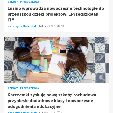
SZKOŁY I PRZEDSZKOLA
Luzino wprowadza nowoczesne technologie do
przedszkoli dzięki projektowi „Przedszkolak
IT”
Katarzyna Marciniak
14 lipca 2026
58
SZKOŁY I PRZEDSZKOLA
Karczemki zyskują nową szkołę: rozbudowa
przyniesie dodatkowe klasy i nowoczesne
udogodnienia edukacyjne
Katarzyna Marciniak
11 lipca 2026
67