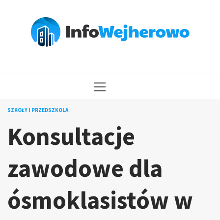
Przejdź
do
treści
MENU
GŁÓWNE
SZKOŁY I PRZEDSZKOLA
Konsultacje
zawodowe dla
ósmoklasistów w