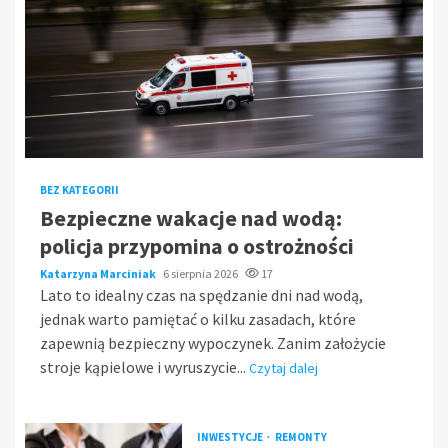
BEZ KATEGORII
Bezpieczne wakacje nad wodą:
policja przypomina o ostrożności
Katarzyna Marciniak
6 sierpnia 2026
17
Lato to idealny czas na spędzanie dni nad wodą,
jednak warto pamiętać o kilku zasadach, które
zapewnią bezpieczny wypoczynek. Zanim założycie
stroje kąpielowe i wyruszycie...
Czytaj dalej
INWESTYCJE
REMONTY