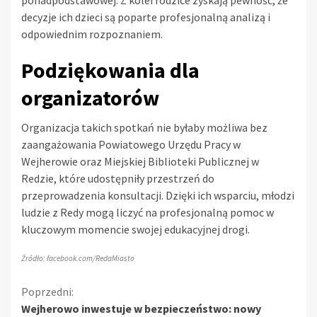
ponadpodstawowej. Z kolei rodzice zyskają pewność, że
decyzje ich dzieci są poparte profesjonalną analizą i
odpowiednim rozpoznaniem.
Podziękowania dla
organizatorów
Organizacja takich spotkań nie byłaby możliwa bez
zaangażowania Powiatowego Urzędu Pracy w
Wejherowie oraz Miejskiej Biblioteki Publicznej w
Redzie, które udostępniły przestrzeń do
przeprowadzenia konsultacji. Dzięki ich wsparciu, młodzi
ludzie z Redy mogą liczyć na profesjonalną pomoc w
kluczowym momencie swojej edukacyjnej drogi.
Źródło: facebook.com/RedaMiasto
Kontynuuj
Poprzedni:
Wejherowo inwestuje w bezpieczeństwo: nowy