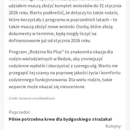
udziałem muszą złożyć komplet wniosków do 31 stycznia
2026 roku. Warto podkreślić, że dotyczy to także rodzin,
które korzystały z programu w poprzednich latach – te
także muszą złożyć nowe wnioski. Osoby, które złożą
dokumenty w terminie, będą mogły liczyć na
dofinansowanie już od stycznia 2026 roku.
Program „Rodzina Na Plus” to znakomita okazja dla
rodzin wielodzietnych w Redzie, aby zmniejszyć
codzienne wydatki i skorzystać z szeregu ulg. Warto nie
przegapić tej szansy na poprawę jakości życia i komfortu
codziennego funkcjonowania. Dla wielu rodzin, takie
wsparcie może okazać się nieocenione.
Źródło: facebook.com/RedaMiasto
Kontynuuj
Poprzedni:
Pilnie potrzebna krew dla bydgoskiego strażaka!
czytanie
Kolejny: