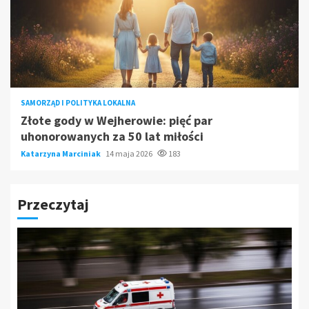
SAMORZĄD I POLITYKA LOKALNA
Złote gody w Wejherowie: pięć par
uhonorowanych za 50 lat miłości
Katarzyna Marciniak
14 maja 2026
183
Przeczytaj