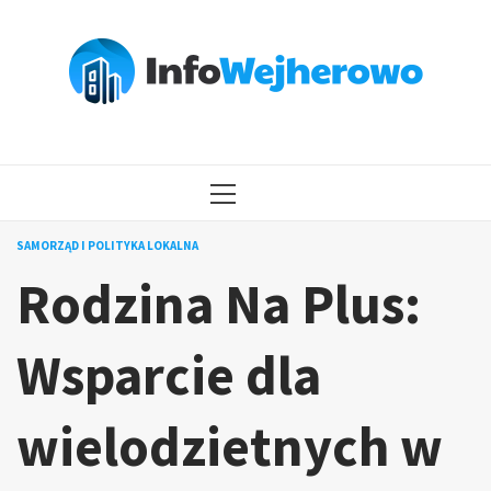
Przejdź
do
treści
MENU
GŁÓWNE
SAMORZĄD I POLITYKA LOKALNA
Rodzina Na Plus:
Wsparcie dla
wielodzietnych w