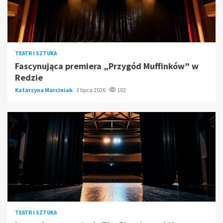
TEATR I SZTUKA
Fascynująca premiera „Przygód Muffinków” w
Redzie
Katarzyna Marciniak
3 lipca 2026
102
TEATR I SZTUKA