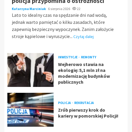
policja przypomina o ostrożności
Katarzyna Marciniak
6 sierpnia 2026
22
Lato to idealny czas na spędzanie dni nad wodą,
jednak warto pamiętać o kilku zasadach, które
zapewnią bezpieczny wypoczynek. Zanim założycie
stroje kąpielowe i wyruszycie...
Czytaj dalej
INWESTYCJE
REMONTY
Wejherowo stawia na
ekologię: 5,1 mln zł na
modernizację budynków
publicznych
POLICJA
REKRUTACJA
Zrób pierwszy krok do
kariery w pomorskiej Policji!