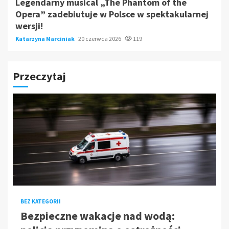
Legendarny musical „The Phantom of the
Opera” zadebiutuje w Polsce w spektakularnej
wersji!
Katarzyna Marciniak
20 czerwca 2026
119
Przeczytaj
BEZ KATEGORII
Bezpieczne wakacje nad wodą: