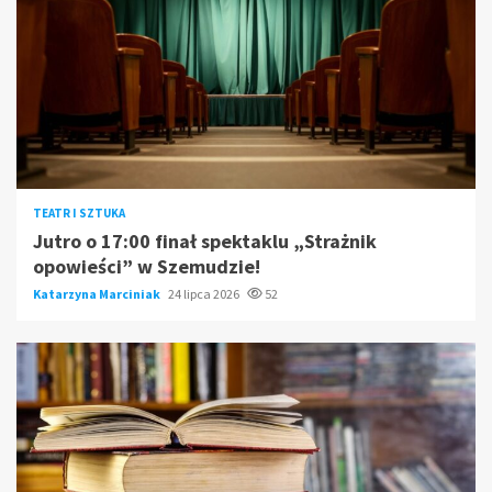
TEATR I SZTUKA
Jutro o 17:00 finał spektaklu „Strażnik
opowieści” w Szemudzie!
Katarzyna Marciniak
24 lipca 2026
52