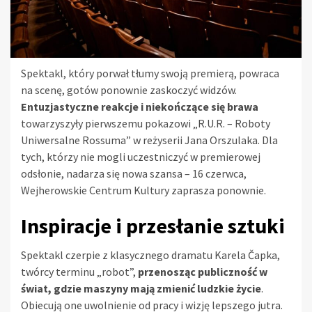
Spektakl, który porwał tłumy swoją premierą, powraca
na scenę, gotów ponownie zaskoczyć widzów.
Entuzjastyczne reakcje i niekończące się brawa
towarzyszyły pierwszemu pokazowi „R.U.R. – Roboty
Uniwersalne Rossuma” w reżyserii Jana Orszulaka. Dla
tych, którzy nie mogli uczestniczyć w premierowej
odsłonie, nadarza się nowa szansa – 16 czerwca,
Wejherowskie Centrum Kultury zaprasza ponownie.
Inspiracje i przesłanie sztuki
Spektakl czerpie z klasycznego dramatu Karela Čapka,
twórcy terminu „robot”,
przenosząc publiczność w
świat, gdzie maszyny mają zmienić ludzkie życie
.
Obiecują one uwolnienie od pracy i wizję lepszego jutra.