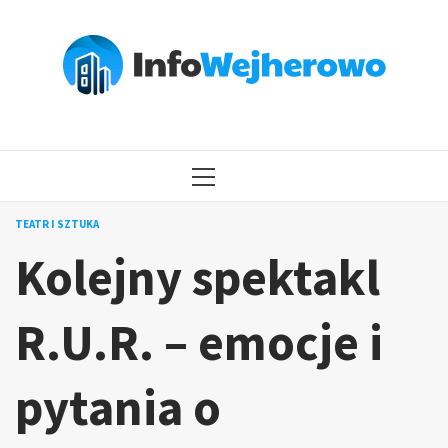
Przejdź
do
treści
MENU
GŁÓWNE
TEATR I SZTUKA
Kolejny spektakl
R.U.R. – emocje i
pytania o