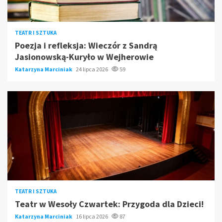
TEATR I SZTUKA
Poezja i refleksja: Wieczór z Sandrą
Jasionowską-Kuryło w Wejherowie
Katarzyna Marciniak
24 lipca 2026
59
TEATR I SZTUKA
Teatr w Wesoły Czwartek: Przygoda dla Dzieci!
Katarzyna Marciniak
16 lipca 2026
87