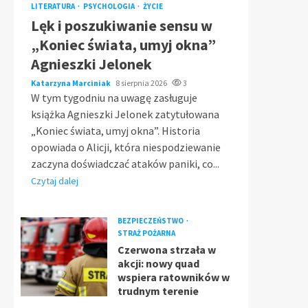
LITERATURA
PSYCHOLOGIA
ŻYCIE
Lęk i poszukiwanie sensu w
„Koniec świata, umyj okna”
Agnieszki Jelonek
Katarzyna Marciniak
8 sierpnia 2026
3
W tym tygodniu na uwagę zasługuje
książka Agnieszki Jelonek zatytułowana
„Koniec świata, umyj okna”. Historia
opowiada o Alicji, która niespodziewanie
zaczyna doświadczać ataków paniki, co...
Czytaj dalej
BEZPIECZEŃSTWO
STRAŻ POŻARNA
Czerwona strzała w
akcji: nowy quad
wspiera ratowników w
trudnym terenie