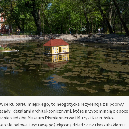
w sercu parku miejskiego, to neogotycka rezydencja z II połowy
fasady i detalami architektonicznymi, które przypominają o epoce
obecnie siedzibą Muzeum Piśmiennictwa i Muzyki Kaszubsko-
we sale balowe i wystawę poświęconą dziedzictwu kaszubskiemu: