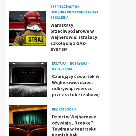
BEZPIECZEŃSTWO
OCHRONA PRZECIWPOŻAROWA
SZKOLENIA
Warsztaty
przeciwpożarowe w
Wejherowie: strażacy
szkolą się z GAZ-
SYSTEM
KULTURA
ROZRYWKA
WYDARZENIA
Czarujący czwartek w
Wejherowie: dzieci
odkrywają wiersze
przez sztukę i zabawę
BEZ KATEGORII
Dzieci w Wejherowie
ożywiają „Rzepkę”
Tuwima w teatrzyku
Kamishibai!