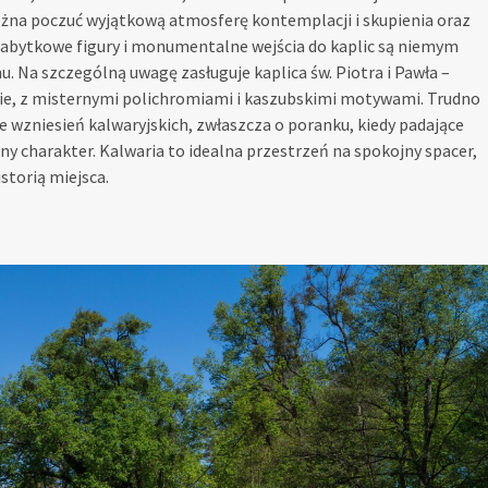
można poczuć wyjątkową atmosferę kontemplacji i skupienia oraz
 zabytkowe figury i monumentalne wejścia do kaplic są niemym
u. Na szczególną uwagę zasługuje kaplica św. Piotra i Pawła –
rasie, z misternymi polichromiami i kaszubskimi motywami. Trudno
e wzniesień kalwaryjskich, zwłaszcza o poranku, kiedy padające
ny charakter. Kalwaria to idealna przestrzeń na spokojny spacer,
storią miejsca.