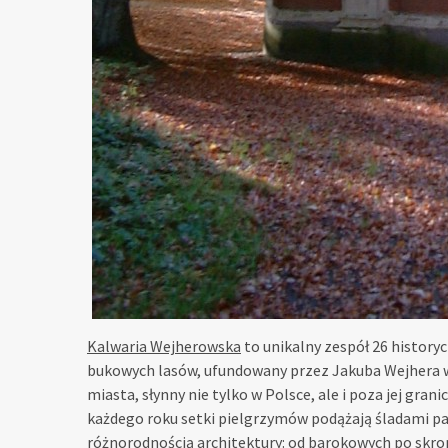
Kalwaria Wejherowska
to unikalny zespół 26 histor
bukowych lasów, ufundowany przez Jakuba Wejhera w 
miasta, słynny nie tylko w Polsce, ale i poza jej gra
każdego roku setki pielgrzymów podążają śladami pasy
różnorodnością architektury: od barokowych po skro