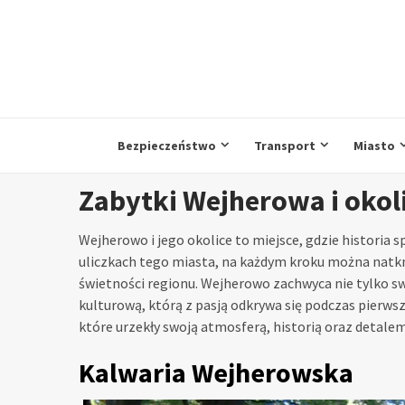
Przejdź
do
treści
Bezpieczeństwo
Transport
Miasto
Zabytki Wejherowa i okol
Wejherowo i jego okolice to miejsce, gdzie historia
uliczkach tego miasta, na każdym kroku można natkną
świetności regionu. Wejherowo zachwyca nie tylko s
kulturową, którą z pasją odkrywa się podczas pierws
które urzekły swoją atmosferą, historią oraz detalem
Kalwaria Wejherowska