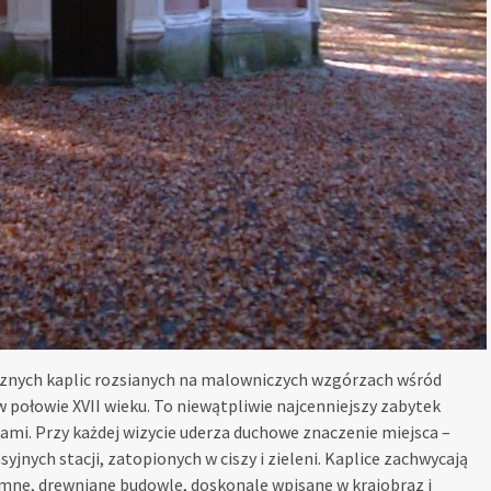
ycznych kaplic rozsianych na malowniczych wzgórzach wśród
połowie XVII wieku. To niewątpliwie najcenniejszy zabytek
nicami. Przy każdej wizycie uderza duchowe znaczenie miejsca –
jnych stacji, zatopionych w ciszy i zieleni. Kaplice zachwycają
mne, drewniane budowle, doskonale wpisane w krajobraz i