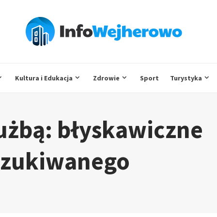
Kultura i Edukacja
Zdrowie
Sport
Turystyka
łużbą: błyskawiczne
szukiwanego