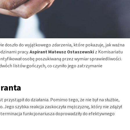
wie doszło do wyjątkowego zdarzenia, które pokazuje, jak ważna
odzinami pracy.
Aspirant Mateusz Ostaszewski
z Komisariatu
identyfikował osobę poszukiwaną przez wymiar sprawiedliwości.
 dwóch listów gończych, co czyniło jego zatrzymanie
iranta
 przystąpił do działania. Pomimo tego, że nie był na służbie,
 Jego szybka reakcja zaskoczyła mężczyznę, który nie zdążył
determinacja funkcjonariusza doprowadziły do efektywnego