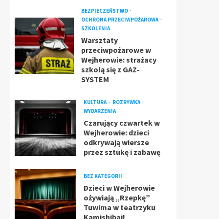
BEZPIECZEŃSTWO
OCHRONA PRZECIWPOŻAROWA
SZKOLENIA
Warsztaty
przeciwpożarowe w
Wejherowie: strażacy
szkolą się z GAZ-
SYSTEM
KULTURA
ROZRYWKA
WYDARZENIA
Czarujący czwartek w
Wejherowie: dzieci
odkrywają wiersze
przez sztukę i zabawę
BEZ KATEGORII
Dzieci w Wejherowie
ożywiają „Rzepkę”
Tuwima w teatrzyku
Kamishibai!