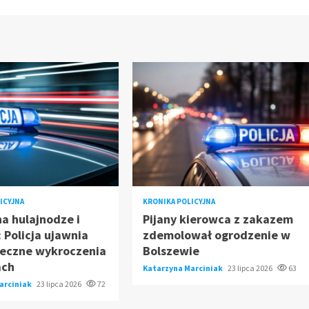
ICYJNA
KRONIKA POLICYJNA
na hulajnodze i
Pijany kierowca z zakazem
 Policja ujawnia
zdemolował ogrodzenie w
ieczne wykroczenia
Bolszewie
ach
Katarzyna Marciniak
23 lipca 2026
63
arciniak
23 lipca 2026
72