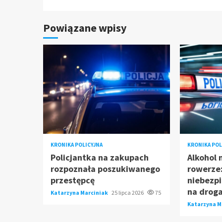
Powiązane wpisy
KRONIKA POLICYJNA
KRONIKA POL
Policjantka na zakupach
Alkohol 
rozpoznała poszukiwanego
rowerze:
przestępcę
niebezp
na drog
Katarzyna Marciniak
25 lipca 2026
75
Katarzyna M