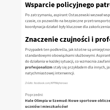
Wsparcie policyjnego patr
Po zatrzymaniu, aspirant Ostaszewski wezwał wspar
czasie, co pozwoliło na bezpieczne przetransport
koordynacja działań były kluczowe dla zakończenia 
Znaczenie czujności i pro
Przypadek ten podkreśla, jak istotne są umiejętnośc
standardowymi obowiązkami służbowymi. Aspirant 
do działania w każdej sytuacji, co wzmacnia zaufa
profesjonalizm
stały się przykładem dla innych, 
natychmiastowej interwencji.
Źródło: facebook.com/KPPWejherowo
Kontynuuj
Poprzedni:
Hale Olimpia w Szemud: Nowe sportowe oblicze
czytanie
uczniów i mieszkańców!