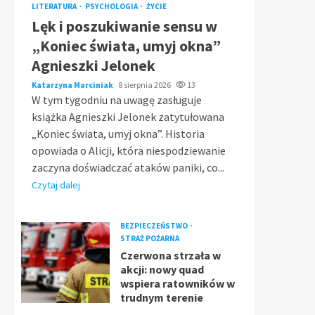
LITERATURA
PSYCHOLOGIA
ŻYCIE
Lęk i poszukiwanie sensu w
„Koniec świata, umyj okna”
Agnieszki Jelonek
Katarzyna Marciniak
8 sierpnia 2026
13
W tym tygodniu na uwagę zasługuje
książka Agnieszki Jelonek zatytułowana
„Koniec świata, umyj okna”. Historia
opowiada o Alicji, która niespodziewanie
zaczyna doświadczać ataków paniki, co...
Czytaj dalej
BEZPIECZEŃSTWO
STRAŻ POŻARNA
Czerwona strzała w
akcji: nowy quad
wspiera ratowników w
trudnym terenie