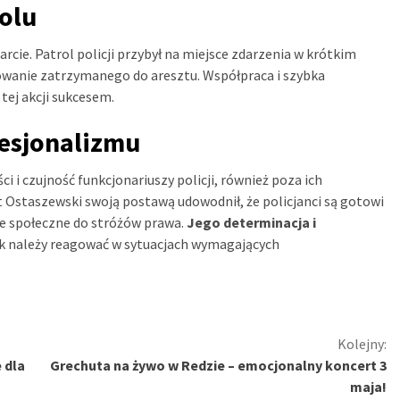
olu
cie. Patrol policji przybył na miejsce zdarzenia w krótkim
owanie zatrzymanego do aresztu. Współpraca i szybka
tej akcji sukcesem.
fesjonalizmu
i i czujność funkcjonariuszy policji, również poza ich
Ostaszewski swoją postawą udowodnił, że policjanci są gotowi
nie społeczne do stróżów prawa.
Jego determinacja i
jak należy reagować w sytuacjach wymagających
Kolejny:
 dla
Grechuta na żywo w Redzie – emocjonalny koncert 3
maja!