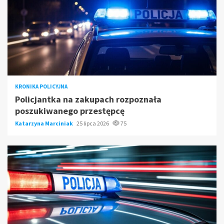
KRONIKA POLICYJNA
Policjantka na zakupach rozpoznała
poszukiwanego przestępcę
Katarzyna Marciniak
25 lipca 2026
75