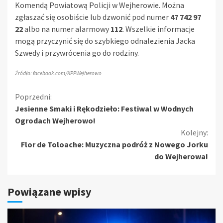
Komendą Powiatową Policji w Wejherowie. Można
zgłaszać się osobiście lub dzwonić pod numer
47 742 97
22
albo na numer alarmowy
112
. Wszelkie informacje
mogą przyczynić się do szybkiego odnalezienia Jacka
Szwedy i przywrócenia go do rodziny.
Źródło: facebook.com/KPPWejherowo
Kontynuuj
Poprzedni:
Jesienne Smaki i Rękodzieło: Festiwal w Wodnych
czytanie
Ogrodach Wejherowo!
Kolejny:
Flor de Toloache: Muzyczna podróż z Nowego Jorku
do Wejherowa!
Powiązane wpisy