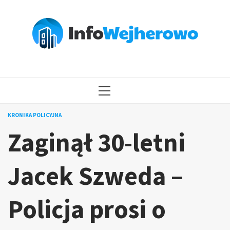
Przejdź
do
treści
MENU
GŁÓWNE
KRONIKA POLICYJNA
Zaginął 30-letni
Jacek Szweda –
Policja prosi o