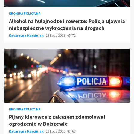
KRONIKA POLICYJNA
Alkohol na hulajnodze i rowerze: Policja ujawnia
niebezpieczne wykroczenia na drogach
Katarzyna Marciniak
23 lipca 2026
72
KRONIKA POLICYJNA
Pijany kierowca z zakazem zdemolował
ogrodzenie w Bolszewie
Katarzyna Marciniak
23 lipca 2026
63