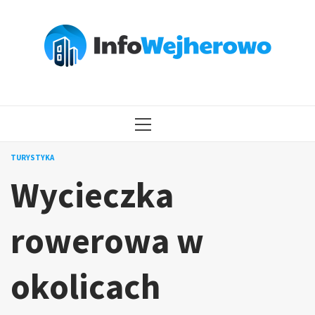
Przejdź
do
treści
MENU
GŁÓWNE
TURYSTYKA
Wycieczka
rowerowa w
okolicach