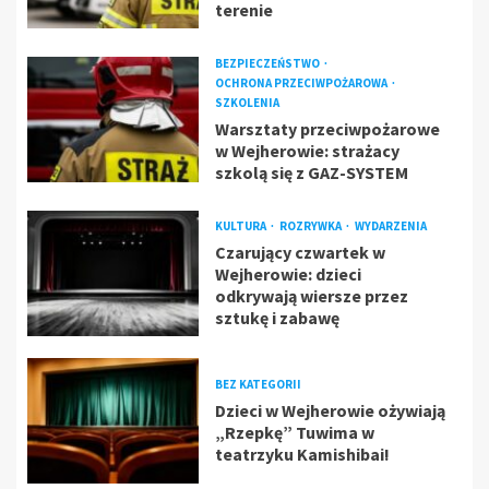
terenie
BEZPIECZEŃSTWO
OCHRONA PRZECIWPOŻAROWA
SZKOLENIA
Warsztaty przeciwpożarowe
w Wejherowie: strażacy
szkolą się z GAZ-SYSTEM
KULTURA
ROZRYWKA
WYDARZENIA
Czarujący czwartek w
Wejherowie: dzieci
odkrywają wiersze przez
sztukę i zabawę
BEZ KATEGORII
Dzieci w Wejherowie ożywiają
„Rzepkę” Tuwima w
teatrzyku Kamishibai!