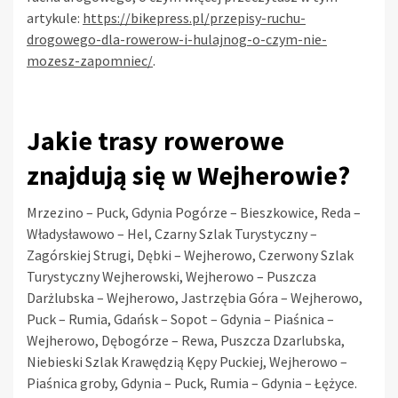
artykule:
https://bikepress.pl/przepisy-ruchu-
drogowego-dla-rowerow-i-hulajnog-o-czym-nie-
mozesz-zapomniec/
.
Jakie trasy rowerowe
znajdują się w Wejherowie?
Mrzezino – Puck, Gdynia Pogórze – Bieszkowice, Reda –
Władysławowo – Hel, Czarny Szlak Turystyczny –
Zagórskiej Strugi, Dębki – Wejherowo, Czerwony Szlak
Turystyczny Wejherowski, Wejherowo – Puszcza
Darżlubska – Wejherowo, Jastrzębia Góra – Wejherowo,
Puck – Rumia, Gdańsk – Sopot – Gdynia – Piaśnica –
Wejherowo, Dębogórze – Rewa, Puszcza Dzarlubska,
Niebieski Szlak Krawędzią Kępy Puckiej, Wejherowo –
Piaśnica groby, Gdynia – Puck, Rumia – Gdynia – Łężyce.