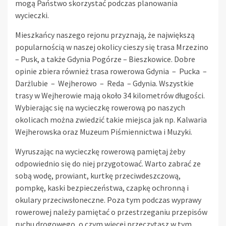
mogą Państwo skorzystać podczas planowania
wycieczki.
Mieszkańcy naszego rejonu przyznają, że największą
popularnością w naszej okolicy cieszy się trasa Mrzezino
– Pusk, a także Gdynia Pogórze – Bieszkowice. Dobre
opinie zbiera również trasa rowerowa Gdynia – Pucka –
Darżlubie – Wejherowo – Reda – Gdynia. Wszystkie
trasy w Wejherowie mają około 34 kilometrów długości.
Wybierając się na wycieczkę rowerową po naszych
okolicach można zwiedzić takie miejsca jak np. Kalwaria
Wejherowska oraz Muzeum Piśmiennictwa i Muzyki.
Wyruszając na wycieczkę rowerową pamiętaj żeby
odpowiednio się do niej przygotować. Warto zabrać ze
sobą wodę, prowiant, kurtkę przeciwdeszczową,
pompkę, kaski bezpieczeństwa, czapkę ochronną i
okulary przeciwsłoneczne. Poza tym podczas wyprawy
rowerowej należy pamiętać o przestrzeganiu przepisów
ruchu drogowego, o czym więcej przeczytasz w tym