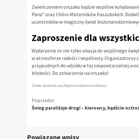
Zwieńczeniem orszaku będzie wspólne kolędowanie
Pana” oraz Chóru Misterników Kaszubskich. Dodatk
uczestników w magiczny świat bożonarodzeniowych
Zaproszenie dla wszystki
Wydarzenie to nie tylko okazja do wspólnego świę
w atmosferze radości i wspólnoty. Organizatorzy 
przyjezdnych do udziału w tej niepowtarzalnej uroc
bliskości. Do zobaczenia na orszaku!
Źródło: facebook.com/WejherowskieCentrumKultury
Kontynuuj
Poprzedni:
Śnieg paraliżuje drogi – kierowcy, bądźcie ostroż
czytanie
Powiązane wpisy