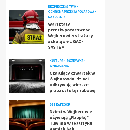
BEZPIECZEŃSTWO
OCHRONA PRZECIWPOŻAROWA
SZKOLENIA
Warsztaty
przeciwpożarowe w
Wejherowie: strażacy
szkolą się z GAZ-
SYSTEM
KULTURA
ROZRYWKA
WYDARZENIA
Czarujący czwartek w
Wejherowie: dzieci
odkrywają wiersze
przez sztukę i zabawę
BEZ KATEGORII
Dzieci w Wejherowie
ożywiają „Rzepkę”
Tuwima w teatrzyku
Kamishibai!