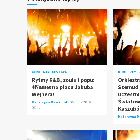
KONCERTY I FESTIWALE
KONCERTY I 
Rytmy R&B, soulu i popu:
Orkiestr
𝟒𝐍𝐚𝐦𝐞𝐬 na placu Jakuba
Szemud 
Wejhera!
uczestni
Światow
Katarzyna Marciniak
25 lipca 2026
Kaszubó
129
Katarzyna M