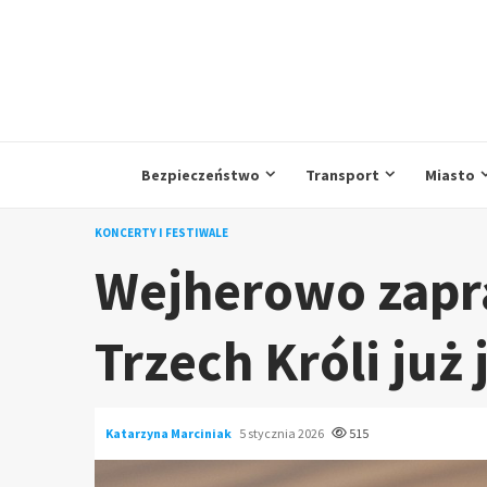
Przejdź
do
treści
Bezpieczeństwo
Transport
Miasto
KONCERTY I FESTIWALE
Wejherowo zapr
Trzech Króli już 
Katarzyna Marciniak
5 stycznia 2026
515