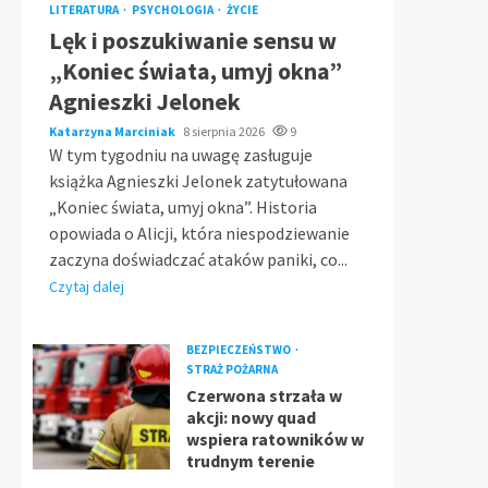
LITERATURA
PSYCHOLOGIA
ŻYCIE
Lęk i poszukiwanie sensu w
„Koniec świata, umyj okna”
Agnieszki Jelonek
Katarzyna Marciniak
8 sierpnia 2026
9
W tym tygodniu na uwagę zasługuje
książka Agnieszki Jelonek zatytułowana
„Koniec świata, umyj okna”. Historia
opowiada o Alicji, która niespodziewanie
zaczyna doświadczać ataków paniki, co...
Czytaj dalej
BEZPIECZEŃSTWO
STRAŻ POŻARNA
Czerwona strzała w
akcji: nowy quad
wspiera ratowników w
trudnym terenie