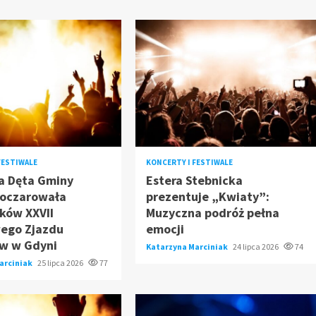
FESTIWALE
KONCERTY I FESTIWALE
a Dęta Gminy
Estera Stebnicka
oczarowała
prezentuje „Kwiaty”:
ków XXVII
Muzyczna podróż pełna
ego Zjazdu
emocji
w w Gdyni
Katarzyna Marciniak
24 lipca 2026
74
arciniak
25 lipca 2026
77