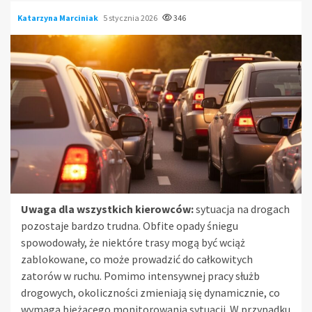
Katarzyna Marciniak
5 stycznia 2026
346
Uwaga dla wszystkich kierowców:
sytuacja na drogach
pozostaje bardzo trudna. Obfite opady śniegu
spowodowały, że niektóre trasy mogą być wciąż
zablokowane, co może prowadzić do całkowitych
zatorów w ruchu. Pomimo intensywnej pracy służb
drogowych, okoliczności zmieniają się dynamicznie, co
wymaga bieżącego monitorowania sytuacji. W przypadku