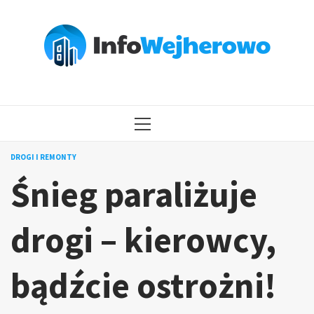
Przejdź
do
treści
MENU
GŁÓWNE
DROGI I REMONTY
Śnieg paraliżuje
drogi – kierowcy,
bądźcie ostrożni!