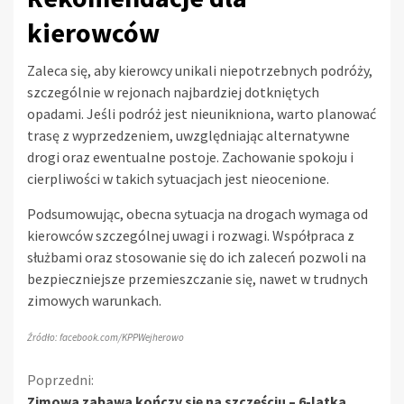
kierowców
Zaleca się, aby kierowcy unikali niepotrzebnych podróży,
szczególnie w rejonach najbardziej dotkniętych
opadami. Jeśli podróż jest nieunikniona, warto planować
trasę z wyprzedzeniem, uwzględniając alternatywne
drogi oraz ewentualne postoje. Zachowanie spokoju i
cierpliwości w takich sytuacjach jest nieocenione.
Podsumowując, obecna sytuacja na drogach wymaga od
kierowców szczególnej uwagi i rozwagi. Współpraca z
służbami oraz stosowanie się do ich zaleceń pozwoli na
bezpieczniejsze przemieszczanie się, nawet w trudnych
zimowych warunkach.
Źródło: facebook.com/KPPWejherowo
Kontynuuj
Poprzedni:
Zimowa zabawa kończy się na szczęściu – 6-latka