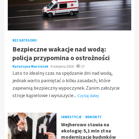
BEZ KATEGORII
Bezpieczne wakacje nad wodą:
policja przypomina o ostrożności
Katarzyna Marciniak
6 sierpnia 2026
17
Lato to idealny czas na spędzanie dni nad wodą,
jednak warto pamiętać o kilku zasadach, które
zapewnią bezpieczny wypoczynek. Zanim założycie
stroje kąpielowe i wyruszycie...
Czytaj dalej
INWESTYCJE
REMONTY
Wejherowo stawia na
ekologię: 5,1 mln zł na
modernizację budynków