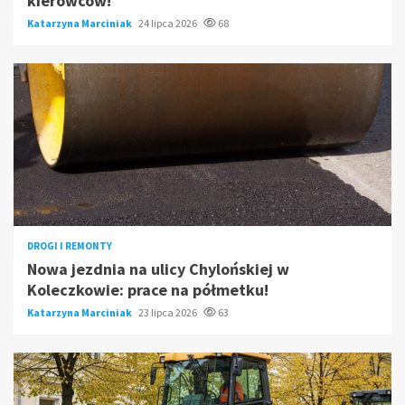
kierowców!
Katarzyna Marciniak
24 lipca 2026
68
DROGI I REMONTY
Nowa jezdnia na ulicy Chylońskiej w
Koleczkowie: prace na półmetku!
Katarzyna Marciniak
23 lipca 2026
63