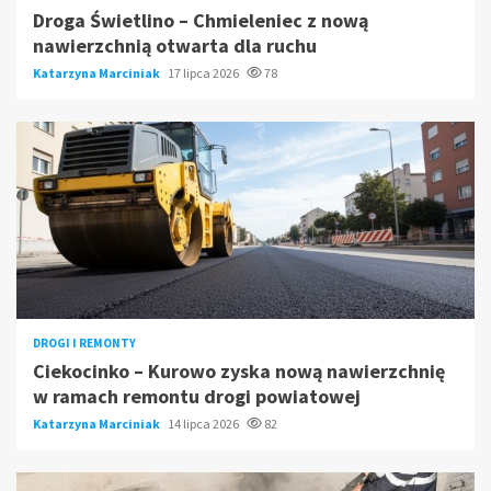
Droga Świetlino – Chmieleniec z nową
nawierzchnią otwarta dla ruchu
Katarzyna Marciniak
17 lipca 2026
78
DROGI I REMONTY
Ciekocinko – Kurowo zyska nową nawierzchnię
w ramach remontu drogi powiatowej
Katarzyna Marciniak
14 lipca 2026
82