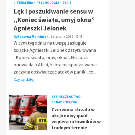
LITERATURA
PSYCHOLOGIA
ŻYCIE
Lęk i poszukiwanie sensu w
„Koniec świata, umyj okna”
Agnieszki Jelonek
Katarzyna Marciniak
8 sierpnia 2026
8
W tym tygodniu na uwagę zasługuje
książka Agnieszki Jelonek zatytułowana
„Koniec świata, umyj okna”. Historia
opowiada o Alicji, która niespodziewanie
zaczyna doświadczać ataków paniki, co...
Czytaj dalej
BEZPIECZEŃSTWO
STRAŻ POŻARNA
Czerwona strzała w
akcji: nowy quad
wspiera ratowników w
trudnym terenie