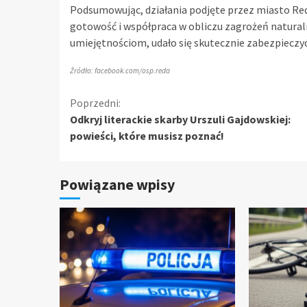
Podsumowując, działania podjęte przez miasto Reda
gotowość i współpraca w obliczu zagrożeń naturaln
umiejętnościom, udało się skutecznie zabezpiecz
Źródło: facebook.com/osp.reda
Kontynuuj
Poprzedni:
Odkryj literackie skarby Urszuli Gajdowskiej:
czytanie
powieści, które musisz poznać!
Powiązane wpisy