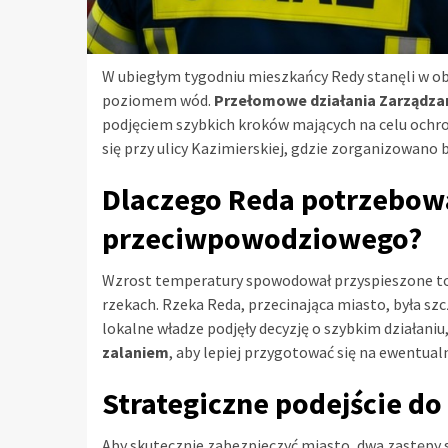
W ubiegłym tygodniu mieszkańcy Redy stanęli w o
poziomem wód.
Przełomowe działania Zarządza
podjęciem szybkich kroków mających na celu ochr
się przy ulicy Kazimierskiej, gdzie zorganizowan
Dlaczego Reda potrzebow
przeciwpowodziowego?
Wzrost temperatury spowodował przyspieszone top
rzekach. Rzeka Reda, przecinająca miasto, była sz
lokalne władze podjęły decyzję o szybkim działaniu
zalaniem
, aby lepiej przygotować się na ewentua
Strategiczne podejście d
Aby skutecznie zabezpieczyć miasto, dwa zastępy 