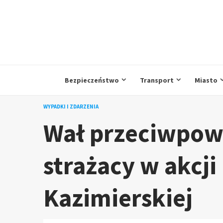
Przejdź
do
treści
Bezpieczeństwo
Transport
Miasto
WYPADKI I ZDARZENIA
Wał przeciwpow
strażacy w akcji 
Kazimierskiej