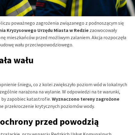
bliczu poważnego zagrożenia związanego z podnoszącym się
nia Kryzysowego Urzędu Miasta w Redzie
zaowocowały
onę mieszkańców przed możliwym zalaniem. Akcja rozpoczęła
o budowę wału przeciwpowodziowego.
ała wału
nienie śniegu, co z kolei zwiększyło poziom wód w lokalnych
czególnie narażona na wylanie. W odpowiedzi na te warunki,
, by zapobiec katastrofie.
Wyznaczono tereny zagrożone
lne przekroczenie krytycznych poziomów wody.
o ochrony przed powodzią
strażackie, przy wsparciu Redzkich Usług Komunalnych,