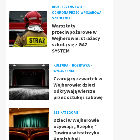
BEZPIECZEŃSTWO
OCHRONA PRZECIWPOŻAROWA
SZKOLENIA
Warsztaty
przeciwpożarowe w
Wejherowie: strażacy
szkolą się z GAZ-
SYSTEM
KULTURA
ROZRYWKA
WYDARZENIA
Czarujący czwartek w
Wejherowie: dzieci
odkrywają wiersze
przez sztukę i zabawę
BEZ KATEGORII
Dzieci w Wejherowie
ożywiają „Rzepkę”
Tuwima w teatrzyku
Kamishibai!