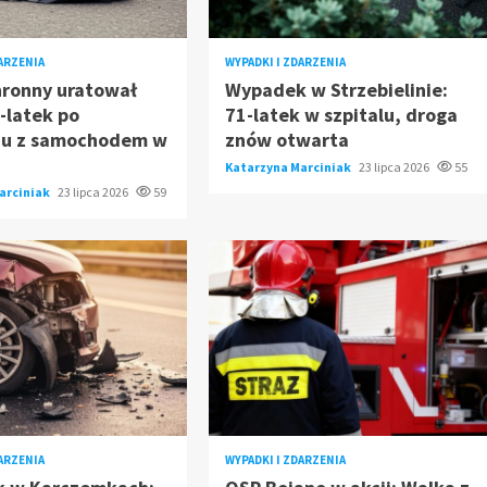
DARZENIA
WYPADKI I ZDARZENIA
hronny uratował
Wypadek w Strzebielinie:
0-latek po
71-latek w szpitalu, droga
iu z samochodem w
znów otwarta
Katarzyna Marciniak
23 lipca 2026
55
arciniak
23 lipca 2026
59
DARZENIA
WYPADKI I ZDARZENIA