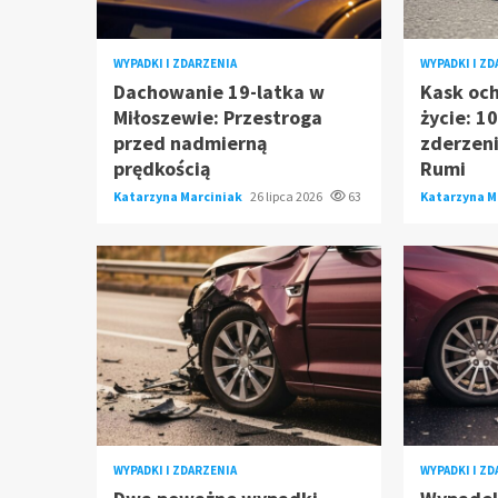
WYPADKI I ZDARZENIA
WYPADKI I Z
Dachowanie 19-latka w
Kask oc
Miłoszewie: Przestroga
życie: 1
przed nadmierną
zderzen
prędkością
Rumi
Katarzyna Marciniak
26 lipca 2026
63
Katarzyna M
WYPADKI I ZDARZENIA
WYPADKI I Z