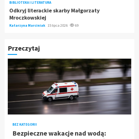
BIBLIOTEKA I LITERATURA
Odkryj literackie skarby Małgorzaty
Mroczkowskiej
Katarzyna Marciniak
15 lipca 2026
69
Przeczytaj
BEZ KATEGORII
Bezpieczne wakacje nad wodą: