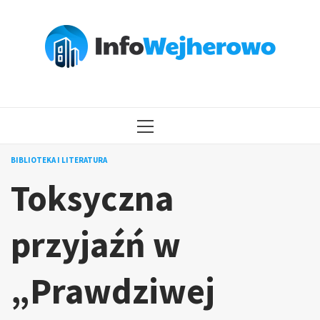
Przejdź
do
treści
MENU
GŁÓWNE
BIBLIOTEKA I LITERATURA
Toksyczna
przyjaźń w
„Prawdziwej