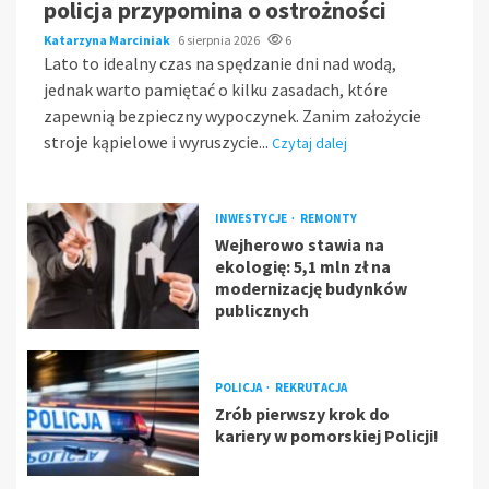
policja przypomina o ostrożności
Katarzyna Marciniak
6 sierpnia 2026
6
Lato to idealny czas na spędzanie dni nad wodą,
jednak warto pamiętać o kilku zasadach, które
zapewnią bezpieczny wypoczynek. Zanim założycie
stroje kąpielowe i wyruszycie...
Czytaj dalej
INWESTYCJE
REMONTY
Wejherowo stawia na
ekologię: 5,1 mln zł na
modernizację budynków
publicznych
POLICJA
REKRUTACJA
Zrób pierwszy krok do
kariery w pomorskiej Policji!