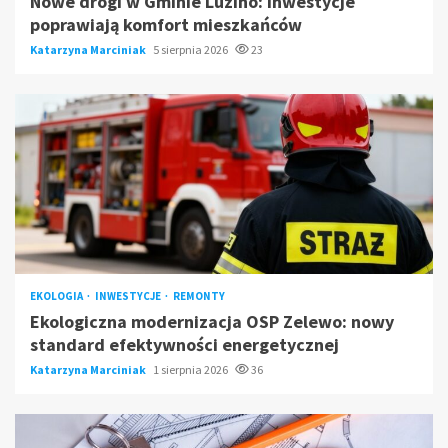
Nowe drogi w Gminie Luzino: Inwestycje
poprawiają komfort mieszkańców
Katarzyna Marciniak
5 sierpnia 2026
23
EKOLOGIA
INWESTYCJE
REMONTY
Ekologiczna modernizacja OSP Zelewo: nowy
standard efektywności energetycznej
Katarzyna Marciniak
1 sierpnia 2026
36