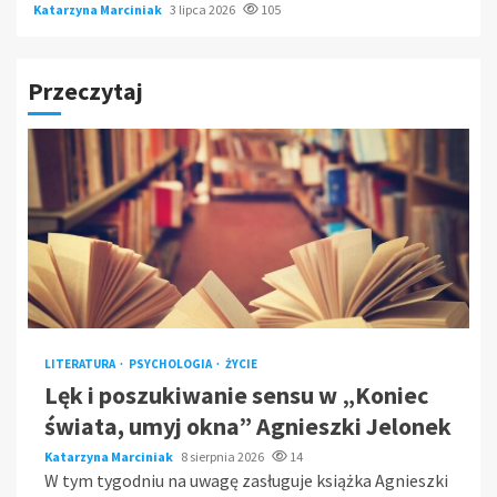
Katarzyna Marciniak
3 lipca 2026
105
Przeczytaj
LITERATURA
PSYCHOLOGIA
ŻYCIE
Lęk i poszukiwanie sensu w „Koniec
świata, umyj okna” Agnieszki Jelonek
Katarzyna Marciniak
8 sierpnia 2026
14
W tym tygodniu na uwagę zasługuje książka Agnieszki