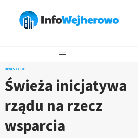
Przejdź
do
treści
MENU
GŁÓWNE
INWESTYCJE
Świeża inicjatywa
rządu na rzecz
wsparcia