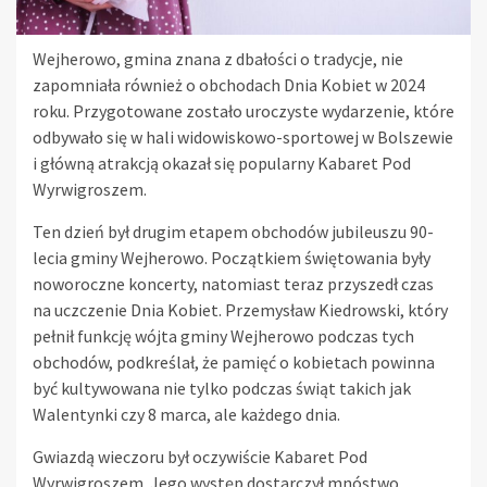
Wejherowo, gmina znana z dbałości o tradycje, nie
zapomniała również o obchodach Dnia Kobiet w 2024
roku. Przygotowane zostało uroczyste wydarzenie, które
odbywało się w hali widowiskowo-sportowej w Bolszewie
i główną atrakcją okazał się popularny Kabaret Pod
Wyrwigroszem.
Ten dzień był drugim etapem obchodów jubileuszu 90-
lecia gminy Wejherowo. Początkiem świętowania były
noworoczne koncerty, natomiast teraz przyszedł czas
na uczczenie Dnia Kobiet. Przemysław Kiedrowski, który
pełnił funkcję wójta gminy Wejherowo podczas tych
obchodów, podkreślał, że pamięć o kobietach powinna
być kultywowana nie tylko podczas świąt takich jak
Walentynki czy 8 marca, ale każdego dnia.
Gwiazdą wieczoru był oczywiście Kabaret Pod
Wyrwigroszem. Jego występ dostarczył mnóstwo