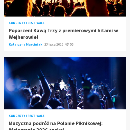
KONCERTY I FESTIWALE
Poparzeni Kawą Trzy z premierowymi hitami w
Wejherowie!
Katarzyna Marciniak
23 lipca 2026
55
KONCERTY I FESTIWALE
Muzyczna podróż na Polanie Piknikowej:
Wejogranie 2026 czeka!