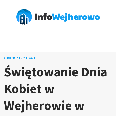
Przejdź
do
treści
MENU
GŁÓWNE
KONCERTY I FESTIWALE
Świętowanie Dnia
Kobiet w
Wejherowie w