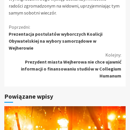
radości zgromadzonym na widowni, uprzyjemniając tym
samym sobotni wieczór.
Kontynuuj
Poprzedni:
Prezentacja postulatów wyborczych Koalicji
czytanie
Obywatelskiej na wybory samorządowe w
Wejherowie
Kolejny:
Prezydent miasta Wejherowa nie chce ujawnić
informacji o finansowaniu studiów w Collegium
Humanum
Powiązane wpisy