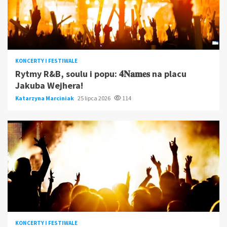
KONCERTY I FESTIWALE
Rytmy R&B, soulu i popu: 𝟒𝐍𝐚𝐦𝐞𝐬 na placu
Jakuba Wejhera!
Katarzyna Marciniak
25 lipca 2026
114
KONCERTY I FESTIWALE