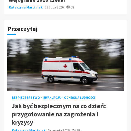
Katarzyna Marciniak
23 lipca 2026
58
Przeczytaj
BEZPIECZEŃSTWO
EWAKUACJA
OCHRONA LUDNOŚCI
Jak być bezpiecznym na co dzień:
przygotowanie na zagrożenia i
kryzysy
Katarzyna Marciniak
5 sierpnia 2026
18