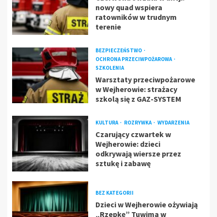
nowy quad wspiera
ratowników w trudnym
terenie
BEZPIECZEŃSTWO
OCHRONA PRZECIWPOŻAROWA
SZKOLENIA
Warsztaty przeciwpożarowe
w Wejherowie: strażacy
szkolą się z GAZ-SYSTEM
KULTURA
ROZRYWKA
WYDARZENIA
Czarujący czwartek w
Wejherowie: dzieci
odkrywają wiersze przez
sztukę i zabawę
BEZ KATEGORII
Dzieci w Wejherowie ożywiają
„Rzepkę” Tuwima w