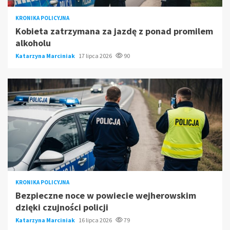
KRONIKA POLICYJNA
Kobieta zatrzymana za jazdę z ponad promilem
alkoholu
Katarzyna Marciniak
17 lipca 2026
90
KRONIKA POLICYJNA
Bezpieczne noce w powiecie wejherowskim
dzięki czujności policji
Katarzyna Marciniak
16 lipca 2026
79