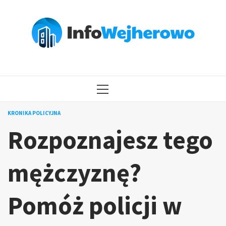
Przejdź
do
treści
MENU
GŁÓWNE
KRONIKA POLICYJNA
Rozpoznajesz tego
mężczyznę?
Pomóż policji w