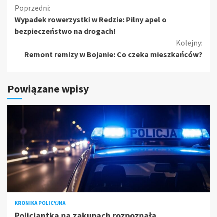
Kontynuuj
Poprzedni:
Wypadek rowerzystki w Redzie: Pilny apel o
czytanie
bezpieczeństwo na drogach!
Kolejny:
Remont remizy w Bojanie: Co czeka mieszkańców?
Powiązane wpisy
KRONIKA POLICYJNA
Policjantka na zakupach rozpoznała