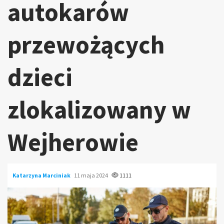
autokarów
przewożących
dzieci
zlokalizowany w
Wejherowie
Katarzyna Marciniak
11 maja 2024
1111