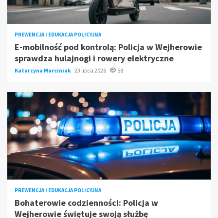
PREWENCJA I EDUKACJA POLICYJNA
E-mobilność pod kontrolą: Policja w Wejherowie
sprawdza hulajnogi i rowery elektryczne
Katarzyna Marciniak
23 lipca 2026
58
PREWENCJA I EDUKACJA POLICYJNA
Bohaterowie codzienności: Policja w
Wejherowie świętuje swoją służbę