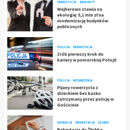
INWESTYCJE
REMONTY
Wejherowo stawia na
ekologię: 5,1 mln zł na
modernizację budynków
publicznych
POLICJA
REKRUTACJA
Zrób pierwszy krok do
kariery w pomorskiej Policji!
POLICJA
WYDARZENIA
Pijany rowerzysta z
dzieckiem bez kasku
zatrzymany przez policję w
Gościcinie
EDUKACJA
REKRUTACJA
ŻŁOBKI
Rekrutacja do Żłobka