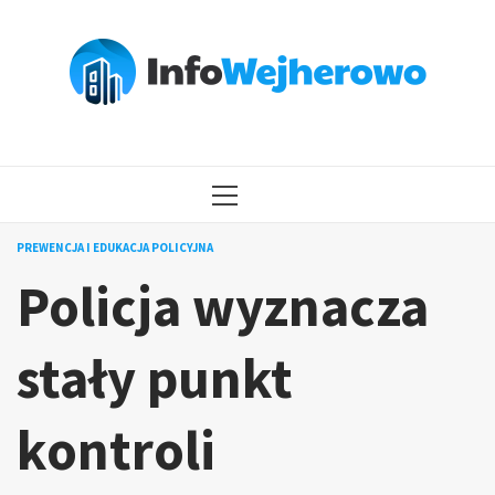
Przejdź
do
treści
MENU
GŁÓWNE
PREWENCJA I EDUKACJA POLICYJNA
Policja wyznacza
stały punkt
kontroli