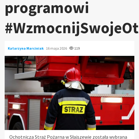
programowi
#WzmocnijSwojeOt
Katarzyna Marciniak
16 maja 2026
119
Ochotnicza Straż Pożarna w Słajszewie została wybrana