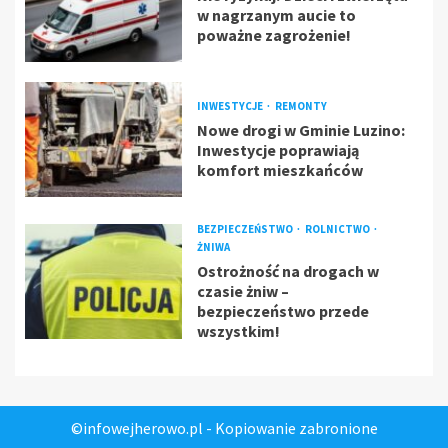
w nagrzanym aucie to
poważne zagrożenie!
INWESTYCJE
REMONTY
Nowe drogi w Gminie Luzino:
Inwestycje poprawiają
komfort mieszkańców
BEZPIECZEŃSTWO
ROLNICTWO
ŻNIWA
Ostrożność na drogach w
czasie żniw –
bezpieczeństwo przede
wszystkim!
©infowejherowo.pl - Kopiowanie zabronione