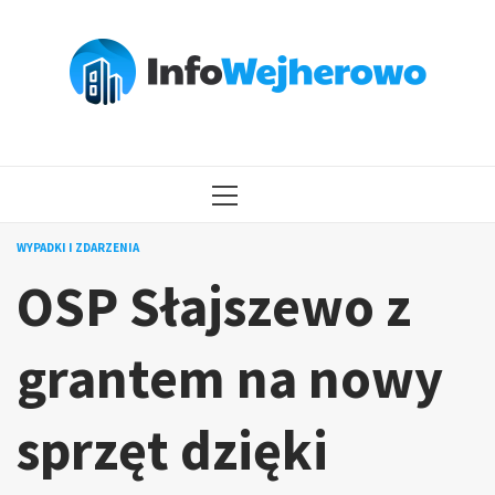
Przejdź
do
treści
MENU
GŁÓWNE
WYPADKI I ZDARZENIA
OSP Słajszewo z
grantem na nowy
sprzęt dzięki