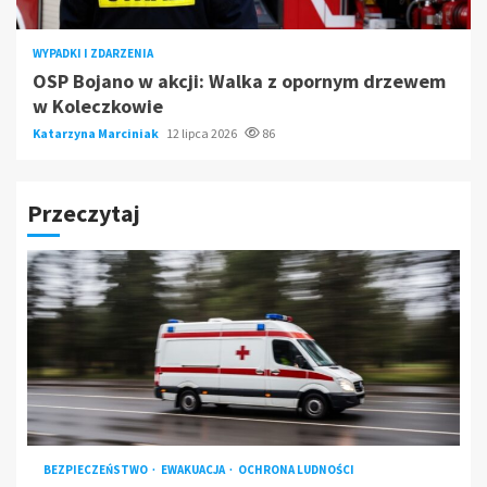
WYPADKI I ZDARZENIA
OSP Bojano w akcji: Walka z opornym drzewem
w Koleczkowie
Katarzyna Marciniak
12 lipca 2026
86
Przeczytaj
BEZPIECZEŃSTWO
EWAKUACJA
OCHRONA LUDNOŚCI