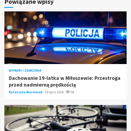
Powiązane wpisy
WYPADKI I ZDARZENIA
Dachowanie 19-latka w Miłoszewie: Przestroga
przed nadmierną prędkością
Katarzyna Marciniak
26 lipca 2026
58