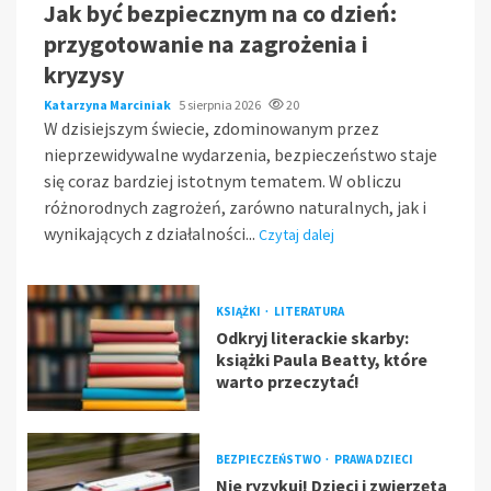
Jak być bezpiecznym na co dzień:
przygotowanie na zagrożenia i
kryzysy
Katarzyna Marciniak
5 sierpnia 2026
20
W dzisiejszym świecie, zdominowanym przez
nieprzewidywalne wydarzenia, bezpieczeństwo staje
się coraz bardziej istotnym tematem. W obliczu
różnorodnych zagrożeń, zarówno naturalnych, jak i
wynikających z działalności...
Czytaj dalej
KSIĄŻKI
LITERATURA
Odkryj literackie skarby:
książki Paula Beatty, które
warto przeczytać!
BEZPIECZEŃSTWO
PRAWA DZIECI
Nie ryzykuj! Dzieci i zwierzęta