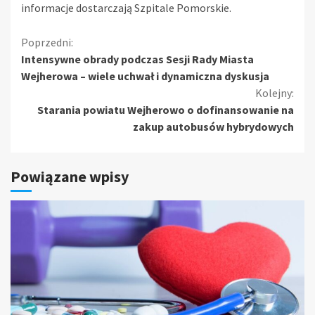
informacje dostarczają Szpitale Pomorskie.
Kontynuuj
Poprzedni:
Intensywne obrady podczas Sesji Rady Miasta
czytanie
Wejherowa – wiele uchwał i dynamiczna dyskusja
Kolejny:
Starania powiatu Wejherowo o dofinansowanie na
zakup autobusów hybrydowych
Powiązane wpisy