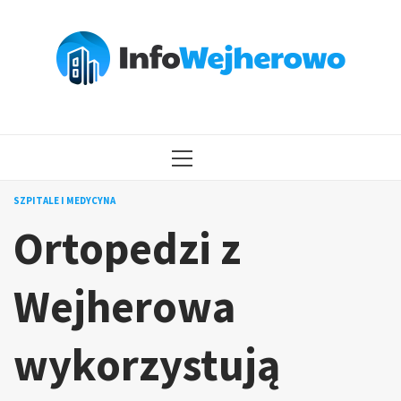
Przejdź
do
treści
MENU
GŁÓWNE
SZPITALE I MEDYCYNA
Ortopedzi z
Wejherowa
wykorzystują