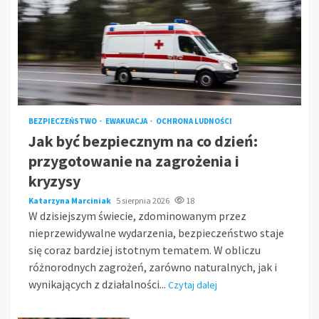
BEZPIECZEŃSTWO
EWAKUACJA
OCHRONA LUDNOŚCI
Jak być bezpiecznym na co dzień:
przygotowanie na zagrożenia i
kryzysy
Katarzyna Marciniak
5 sierpnia 2026
18
W dzisiejszym świecie, zdominowanym przez
nieprzewidywalne wydarzenia, bezpieczeństwo staje
się coraz bardziej istotnym tematem. W obliczu
różnorodnych zagrożeń, zarówno naturalnych, jak i
wynikających z działalności...
Czytaj dalej