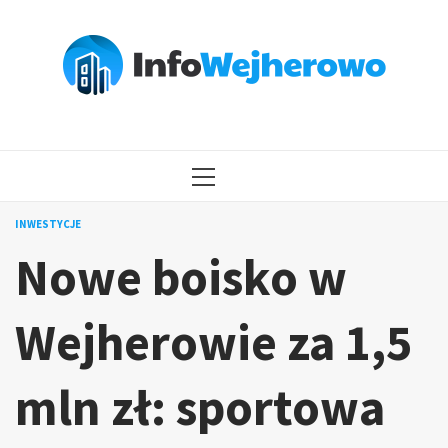
Przejdź
do
treści
MENU
GŁÓWNE
INWESTYCJE
Nowe boisko w
Wejherowie za 1,5
mln zł: sportowa