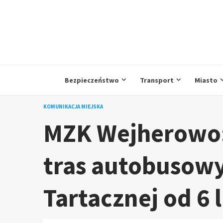
Przejdź
do
treści
Bezpieczeństwo
Transport
Miasto
KOMUNIKACJA MIEJSKA
MZK Wejherowo:
tras autobusowy
Tartacznej od 6 