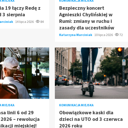
 MIEJSKA
KOMUNIKACJA MIEJSKA
ia 19 łączy Redę z
Bezpieczny koncert
 3 sierpnia
Agnieszki Chylińskiej w
Rumi: zmiany w ruchu i
arciniak
14 lipca 2026
84
zasady dla uczestników
Katarzyna Marciniak
10 lipca 2026
72
 MIEJSKA
KOMUNIKACJA MIEJSKA
sa linii 6 od 29
Obowiązkowe kaski dla
2026 – rewolucja
dzieci na UTO od 3 czerwca
kacji miejskiej!
2026 roku