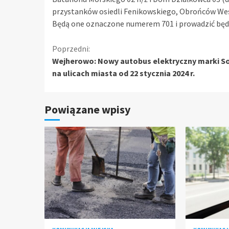
przystanków osiedli Fenikowskiego, Obrońców West
Będą one oznaczone numerem 701 i prowadzić będ
Kontynuuj
Poprzedni:
Wejherowo: Nowy autobus elektryczny marki So
czytanie
na ulicach miasta od 22 stycznia 2024 r.
Powiązane wpisy