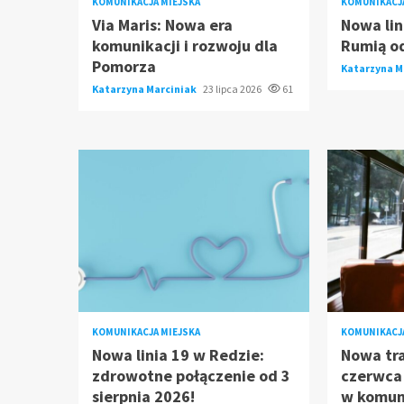
KOMUNIKACJA MIEJSKA
KOMUNIKACJA
Via Maris: Nowa era
Nowa lin
komunikacji i rozwoju dla
Rumią od
Pomorza
Katarzyna M
Katarzyna Marciniak
23 lipca 2026
61
KOMUNIKACJA MIEJSKA
KOMUNIKACJA
Nowa linia 19 w Redzie:
Nowa tra
zdrowotne połączenie od 3
czerwca 
sierpnia 2026!
w komuni