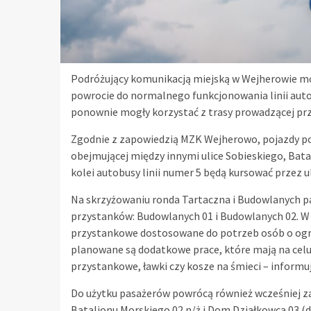
Podróżujący komunikacją miejską w Wejherowie m
powrocie do normalnego funkcjonowania linii autob
ponownie mogły korzystać z trasy prowadzącej prz
Zgodnie z zapowiedzią MZK Wejherowo, pojazdy poru
obejmującej między innymi ulice Sobieskiego, Bata
kolei autobusy linii numer 5 będą kursować przez u
Na skrzyżowaniu ronda Tartaczna i Budowlanych p
przystanków: Budowlanych 01 i Budowlanych 02. W
przystankowe dostosowane do potrzeb osób o ogra
planowane są dodatkowe prace, które mają na celu 
przystankowe, ławki czy kosze na śmieci – inform
Do użytku pasażerów powrócą również wcześniej zawi
Batalionu Morskiego 02 n/ż i Dom Działkowca 03 (dl