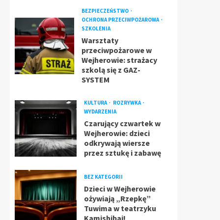
BEZPIECZEŃSTWO
OCHRONA PRZECIWPOŻAROWA
SZKOLENIA
Warsztaty
przeciwpożarowe w
Wejherowie: strażacy
szkolą się z GAZ-
SYSTEM
KULTURA
ROZRYWKA
WYDARZENIA
Czarujący czwartek w
Wejherowie: dzieci
odkrywają wiersze
przez sztukę i zabawę
BEZ KATEGORII
Dzieci w Wejherowie
ożywiają „Rzepkę”
Tuwima w teatrzyku
Kamishibai!