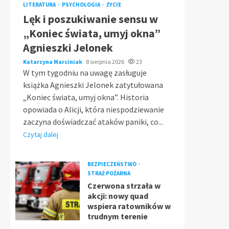
LITERATURA
PSYCHOLOGIA
ŻYCIE
Lęk i poszukiwanie sensu w
„Koniec świata, umyj okna”
Agnieszki Jelonek
Katarzyna Marciniak
8 sierpnia 2026
23
W tym tygodniu na uwagę zasługuje
książka Agnieszki Jelonek zatytułowana
„Koniec świata, umyj okna”. Historia
opowiada o Alicji, która niespodziewanie
zaczyna doświadczać ataków paniki, co...
Czytaj dalej
BEZPIECZEŃSTWO
STRAŻ POŻARNA
Czerwona strzała w
akcji: nowy quad
wspiera ratowników w
trudnym terenie