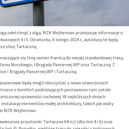
ogą odetchnąć z ulgą. MZK Wejherowo przekazuje informacje o
usowych 4 i 5. Od wtorku, 6 lutego 2024 r., autobusy te będą
ez ulicę Tartaczną.
szające się linią numer 4 wrócą do swojej standardowej trasy,
lionu Morskiego, I Brygady Pancernej WP oraz Tartaczną. Z
lice I Brygady Pancernej WP i Tartaczną.
asażerowie będą mogli skorzystać z nowo utworzonych
 trosce o komfort podróżujących postawiono tam zatoki
niczonej sprawności ruchowej. W najbliższych dniach
instalację elementów małej architektury, takich jak wiaty
uje MZK Wejherowo.
eszone przystanki: Tartaczna 04 n/ż (dla linii 4 i 5) oraz
a linii 4). Ponadto, niektóre trasy do zajezdni z końcowych