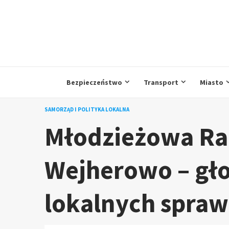
Przejdź
do
treści
Bezpieczeństwo
Transport
Miasto
SAMORZĄD I POLITYKA LOKALNA
Młodzieżowa Ra
Wejherowo – gł
lokalnych spraw