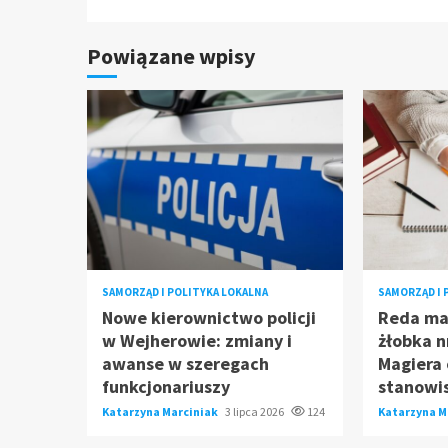
Powiązane wpisy
SAMORZĄD I POLITYKA LOKALNA
SAMORZĄD I 
Nowe kierownictwo policji
Reda ma
w Wejherowie: zmiany i
żłobka n
awanse w szeregach
Magiera
funkcjonariuszy
stanowi
Katarzyna Marciniak
3 lipca 2026
124
Katarzyna M