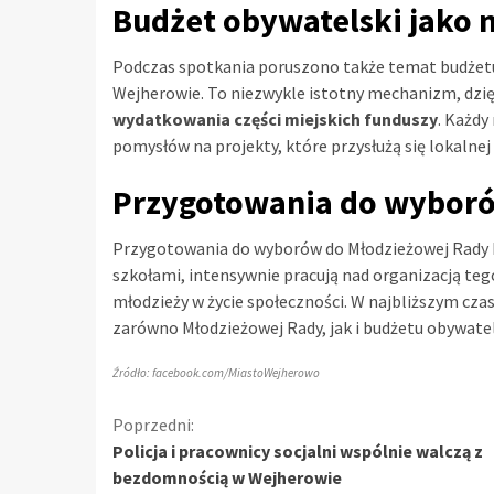
Budżet obywatelski jako
Podczas spotkania poruszono także temat budżetu
Wejherowie. To niezwykle istotny mechanizm, dz
wydatkowania części miejskich funduszy
. Każdy
pomysłów na projekty, które przysłużą się lokalnej
Przygotowania do wyborów
Przygotowania do wyborów do Młodzieżowej Rady Mi
szkołami, intensywnie pracują nad organizacją te
młodzieży w życie społeczności. W najbliższym cz
zarówno Młodzieżowej Rady, jak i budżetu obywat
Źródło: facebook.com/MiastoWejherowo
Kontynuuj
Poprzedni:
Policja i pracownicy socjalni wspólnie walczą z
czytanie
bezdomnością w Wejherowie