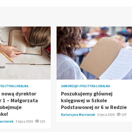
POLITYKA LOKALNA
SAMORZĄD I POLITYKA LOKALNA
 nową dyrektor
Poszukujemy głównej
r 1 – Małgorzata
księgowej w Szkole
 obejmuje
Podstawowej nr 6 w Redzie
sko!
Katarzyna Marciniak
3 lipca 2026
107
arciniak
3 lipca 2026
125