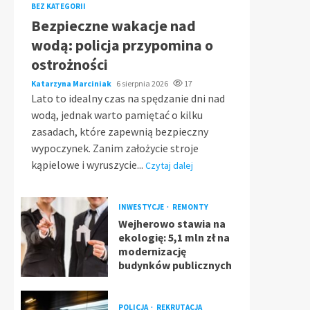
BEZ KATEGORII
Bezpieczne wakacje nad
wodą: policja przypomina o
ostrożności
Katarzyna Marciniak
6 sierpnia 2026
17
Lato to idealny czas na spędzanie dni nad
wodą, jednak warto pamiętać o kilku
zasadach, które zapewnią bezpieczny
wypoczynek. Zanim założycie stroje
kąpielowe i wyruszycie...
Czytaj dalej
INWESTYCJE
REMONTY
Wejherowo stawia na
ekologię: 5,1 mln zł na
modernizację
budynków publicznych
POLICJA
REKRUTACJA