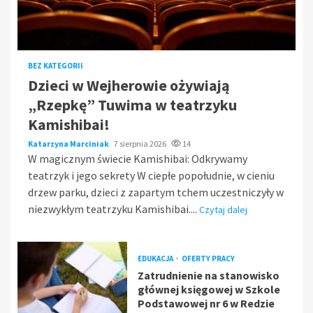
BEZ KATEGORII
Dzieci w Wejherowie ożywiają
„Rzepkę” Tuwima w teatrzyku
Kamishibai!
Katarzyna Marciniak
7 sierpnia 2026
14
W magicznym świecie Kamishibai: Odkrywamy
teatrzyk i jego sekrety W ciepłe popołudnie, w cieniu
drzew parku, dzieci z zapartym tchem uczestniczyły w
niezwykłym teatrzyku Kamishibai....
Czytaj dalej
EDUKACJA
OFERTY PRACY
Zatrudnienie na stanowisko
głównej księgowej w Szkole
Podstawowej nr 6 w Redzie