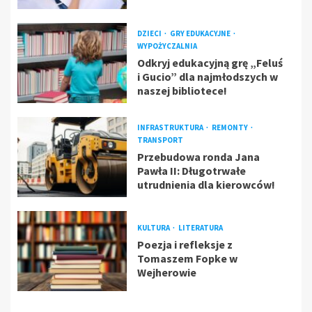
DZIECI
GRY EDUKACYJNE
WYPOŻYCZALNIA
Odkryj edukacyjną grę „Feluś
i Gucio” dla najmłodszych w
naszej bibliotece!
INFRASTRUKTURA
REMONTY
TRANSPORT
Przebudowa ronda Jana
Pawła II: Długotrwałe
utrudnienia dla kierowców!
KULTURA
LITERATURA
Poezja i refleksje z
Tomaszem Fopke w
Wejherowie