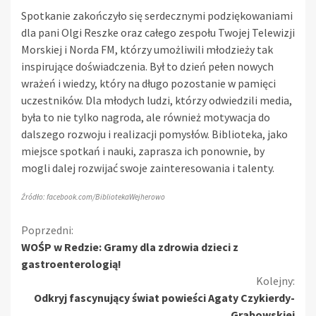
Spotkanie zakończyło się serdecznymi podziękowaniami
dla pani Olgi Reszke oraz całego zespołu Twojej Telewizji
Morskiej i Norda FM, którzy umożliwili młodzieży tak
inspirujące doświadczenia. Był to dzień pełen nowych
wrażeń i wiedzy, który na długo pozostanie w pamięci
uczestników. Dla młodych ludzi, którzy odwiedzili media,
była to nie tylko nagroda, ale również motywacja do
dalszego rozwoju i realizacji pomysłów. Biblioteka, jako
miejsce spotkań i nauki, zaprasza ich ponownie, by
mogli dalej rozwijać swoje zainteresowania i talenty.
Źródło: facebook.com/BibliotekaWejherowo
Kontynuuj
Poprzedni:
WOŚP w Redzie: Gramy dla zdrowia dzieci z
czytanie
gastroenterologią!
Kolejny:
Odkryj fascynujący świat powieści Agaty Czykierdy-
Grabowskiej