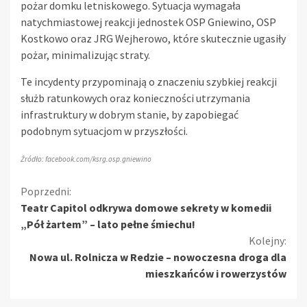
pożar domku letniskowego. Sytuacja wymagała
natychmiastowej reakcji jednostek OSP Gniewino, OSP
Kostkowo oraz JRG Wejherowo, które skutecznie ugasiły
pożar, minimalizując straty.
Te incydenty przypominają o znaczeniu szybkiej reakcji
służb ratunkowych oraz konieczności utrzymania
infrastruktury w dobrym stanie, by zapobiegać
podobnym sytuacjom w przyszłości.
Źródło: facebook.com/ksrg.osp.gniewino
Kontynuuj
Poprzedni:
Teatr Capitol odkrywa domowe sekrety w komedii
czytanie
„Pół żartem” – lato pełne śmiechu!
Kolejny:
Nowa ul. Rolnicza w Redzie – nowoczesna droga dla
mieszkańców i rowerzystów