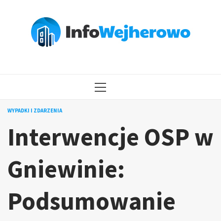
Przejdź
do
treści
MENU
GŁÓWNE
WYPADKI I ZDARZENIA
Interwencje OSP w
Gniewinie:
Podsumowanie