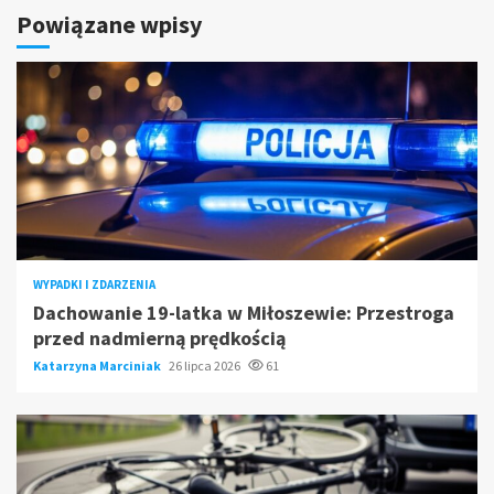
Powiązane wpisy
WYPADKI I ZDARZENIA
Dachowanie 19-latka w Miłoszewie: Przestroga
przed nadmierną prędkością
Katarzyna Marciniak
26 lipca 2026
61