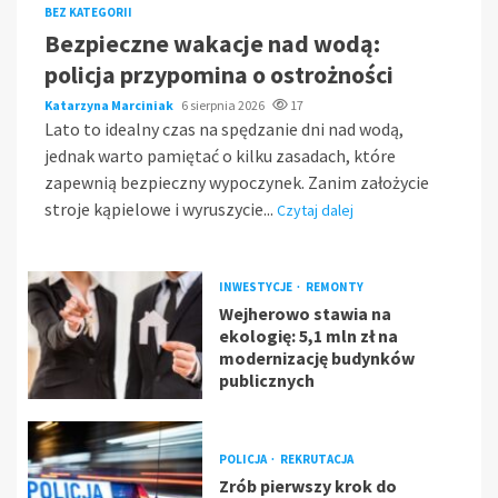
BEZ KATEGORII
Bezpieczne wakacje nad wodą:
policja przypomina o ostrożności
Katarzyna Marciniak
6 sierpnia 2026
17
Lato to idealny czas na spędzanie dni nad wodą,
jednak warto pamiętać o kilku zasadach, które
zapewnią bezpieczny wypoczynek. Zanim założycie
stroje kąpielowe i wyruszycie...
Czytaj dalej
INWESTYCJE
REMONTY
Wejherowo stawia na
ekologię: 5,1 mln zł na
modernizację budynków
publicznych
POLICJA
REKRUTACJA
Zrób pierwszy krok do