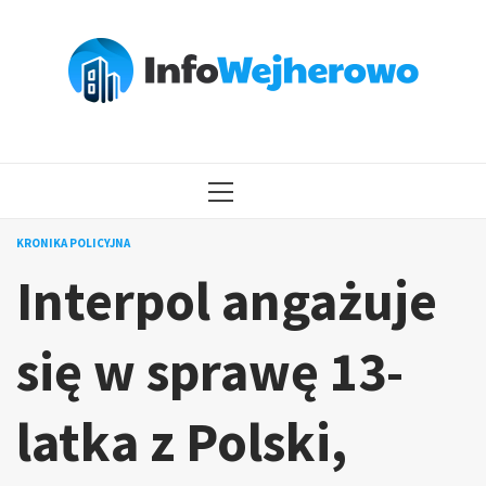
Przejdź
do
treści
MENU
GŁÓWNE
KRONIKA POLICYJNA
Interpol angażuje
się w sprawę 13-
latka z Polski,