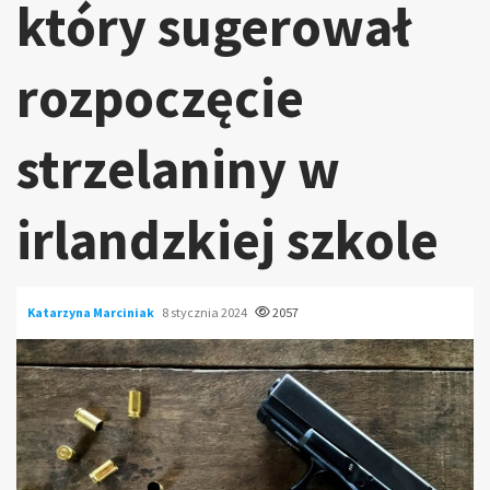
który sugerował
rozpoczęcie
strzelaniny w
irlandzkiej szkole
Katarzyna Marciniak
8 stycznia 2024
2057