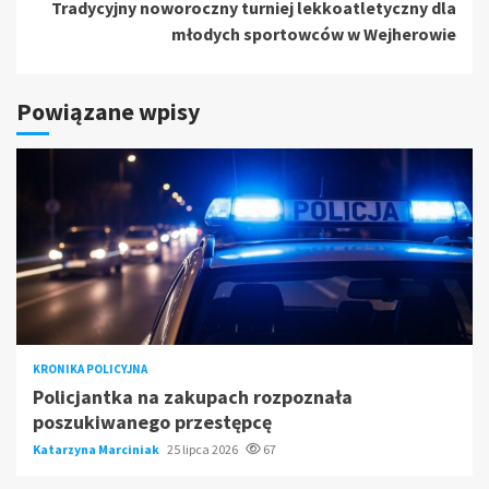
Tradycyjny noworoczny turniej lekkoatletyczny dla
młodych sportowców w Wejherowie
Powiązane wpisy
KRONIKA POLICYJNA
Policjantka na zakupach rozpoznała
poszukiwanego przestępcę
Katarzyna Marciniak
25 lipca 2026
67