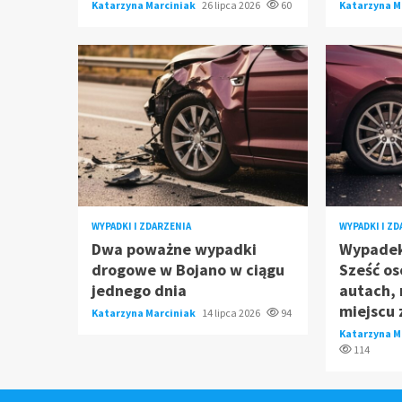
Katarzyna Marciniak
26 lipca 2026
60
Katarzyna M
WYPADKI I ZDARZENIA
WYPADKI I Z
Dwa poważne wypadki
Wypadek
drogowe w Bojano w ciągu
Sześć o
jednego dnia
autach, 
miejscu 
Katarzyna Marciniak
14 lipca 2026
94
Katarzyna M
114