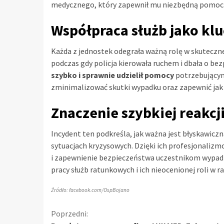
medycznego, który zapewnił mu niezbędną pomoc
Współpraca służb jako klu
Każda z jednostek odegrała ważną rolę w skutecznej
podczas gdy policja kierowała ruchem i dbała o be
szybko i sprawnie udzielił pomocy
potrzebującym
zminimalizować skutki wypadku oraz zapewnić jak
Znaczenie szybkiej reakcj
Incydent ten podkreśla, jak ważna jest błyskawicz
sytuacjach kryzysowych. Dzięki ich profesjonalizm
i zapewnienie bezpieczeństwa uczestnikom wypadk
pracy służb ratunkowych i ich nieocenionej roli w r
Źródło: facebook.com/OspBojano
Kontynuuj
Poprzedni: