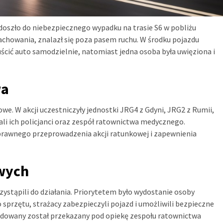
 doszło do niebezpiecznego wypadku na trasie S6 w pobliżu
howania, znalazł się poza pasem ruchu. W środku pojazdu
uścić auto samodzielnie, natomiast jedna osoba była uwięziona i
wa
owe. W akcji uczestniczyły jednostki JRG4 z Gdyni, JRG2 z Rumii,
ali ich policjanci oraz zespół ratownictwa medycznego.
prawnego przeprowadzenia akcji ratunkowej i zapewnienia
owych
zystąpili do działania. Priorytetem było wydostanie osoby
 sprzętu, strażacy zabezpieczyli pojazd i umożliwili bezpieczne
odowany został przekazany pod opiekę zespołu ratownictwa