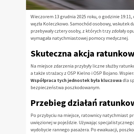
Wieczorem 13 grudnia 2025 roku, o godzinie 19:11,
węzła Koleczkowo. Samochód osobowy, wskutek dac
przebywały cztery osoby, z których trzy zdołały op
wymagała natychmiastowej pomocy medycznej.
Skuteczna akcja ratunko
Na miejsce zdarzenia przybyły liczne służby ratunk
a także strażacy z OSP Kielno i OSP Bojano. Wspier
Współpraca tych jednostek była kluczowa
dla s
bezpieczeństwa poszkodowanym.
Przebieg działań ratunk
Po przybyciu na miejsce, ratownicy natychmiast pr
uwięzionej w pojeździe. Używając specjalistycznego
wydobycie rannego pasażera. Po ewakuacji, poszk