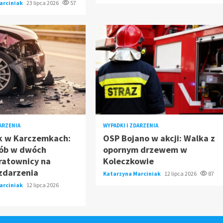
arciniak
23 lipca 2026
57
DARZENIA
WYPADKI I ZDARZENIA
 w Karczemkach:
OSP Bojano w akcji: Walka z
sób w dwóch
opornym drzewem w
ratownicy na
Koleczkowie
zdarzenia
Katarzyna Marciniak
12 lipca 2026
87
arciniak
12 lipca 2026