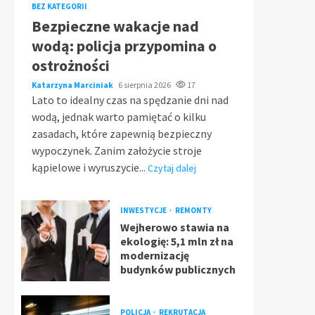
BEZ KATEGORII
Bezpieczne wakacje nad
wodą: policja przypomina o
ostrożności
Katarzyna Marciniak
6 sierpnia 2026
17
Lato to idealny czas na spędzanie dni nad
wodą, jednak warto pamiętać o kilku
zasadach, które zapewnią bezpieczny
wypoczynek. Zanim założycie stroje
kąpielowe i wyruszycie...
Czytaj dalej
INWESTYCJE
REMONTY
Wejherowo stawia na
ekologię: 5,1 mln zł na
modernizację
budynków publicznych
POLICJA
REKRUTACJA