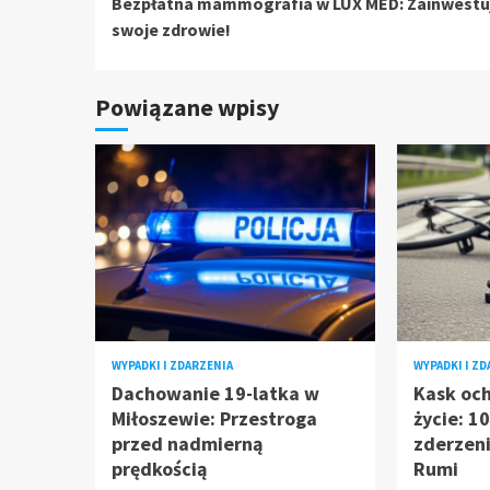
Bezpłatna mammografia w LUX MED: Zainwestu
czytanie
swoje zdrowie!
Powiązane wpisy
WYPADKI I ZDARZENIA
WYPADKI I Z
Dachowanie 19-latka w
Kask oc
Miłoszewie: Przestroga
życie: 1
przed nadmierną
zderzen
prędkością
Rumi