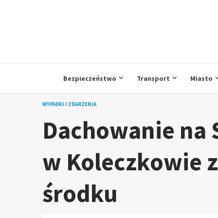
Przejdź
do
treści
Bezpieczeństwo
Transport
Miasto
WYPADKI I ZDARZENIA
Dachowanie na 
w Koleczkowie 
środku