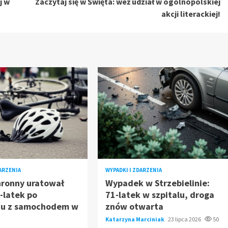
j w
Zaczytaj się w Święta: weź udział w ogólnopolskiej
akcji literackiej!
DARZENIA
WYPADKI I ZDARZENIA
hronny uratował
Wypadek w Strzebielinie:
0-latek po
71-latek w szpitalu, droga
iu z samochodem w
znów otwarta
Katarzyna Marciniak
23 lipca 2026
50