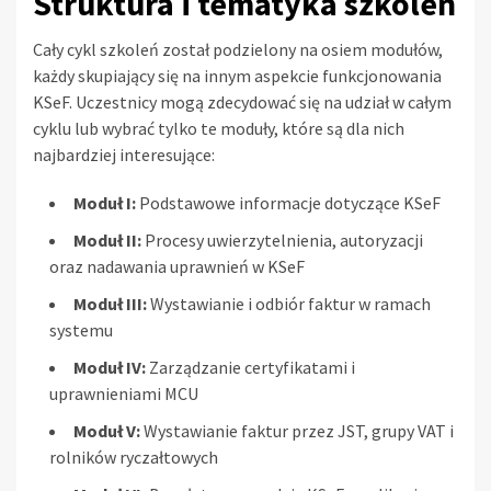
Struktura i tematyka szkoleń
Cały cykl szkoleń został podzielony na osiem modułów,
każdy skupiający się na innym aspekcie funkcjonowania
KSeF. Uczestnicy mogą zdecydować się na udział w całym
cyklu lub wybrać tylko te moduły, które są dla nich
najbardziej interesujące:
Moduł I:
Podstawowe informacje dotyczące KSeF
Moduł II:
Procesy uwierzytelnienia, autoryzacji
oraz nadawania uprawnień w KSeF
Moduł III:
Wystawianie i odbiór faktur w ramach
systemu
Moduł IV:
Zarządzanie certyfikatami i
uprawnieniami MCU
Moduł V:
Wystawianie faktur przez JST, grupy VAT i
rolników ryczałtowych