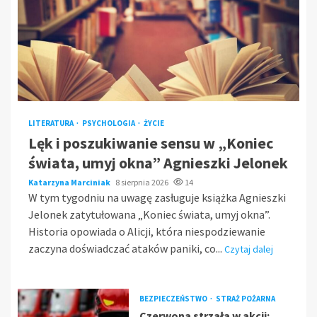
LITERATURA
PSYCHOLOGIA
ŻYCIE
Lęk i poszukiwanie sensu w „Koniec
świata, umyj okna” Agnieszki Jelonek
Katarzyna Marciniak
8 sierpnia 2026
14
W tym tygodniu na uwagę zasługuje książka Agnieszki
Jelonek zatytułowana „Koniec świata, umyj okna”.
Historia opowiada o Alicji, która niespodziewanie
zaczyna doświadczać ataków paniki, co...
Czytaj dalej
BEZPIECZEŃSTWO
STRAŻ POŻARNA
Czerwona strzała w akcji: