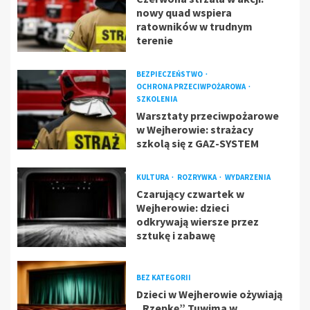
nowy quad wspiera
ratowników w trudnym
terenie
BEZPIECZEŃSTWO
OCHRONA PRZECIWPOŻAROWA
SZKOLENIA
Warsztaty przeciwpożarowe
w Wejherowie: strażacy
szkolą się z GAZ-SYSTEM
KULTURA
ROZRYWKA
WYDARZENIA
Czarujący czwartek w
Wejherowie: dzieci
odkrywają wiersze przez
sztukę i zabawę
BEZ KATEGORII
Dzieci w Wejherowie ożywiają
„Rzepkę” Tuwima w