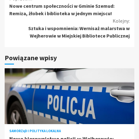
Kontynuuj
Nowe centrum społeczności w Gminie Szemud:
czytanie
Remiza, żłobek i biblioteka w jednym miejscu!
Kolejny:
Sztuka i wspomnienia: Wernisaż malarstwa w
Wejherowie w Miejskiej Bibliotece Publicznej
Powiązane wpisy
SAMORZĄD I POLITYKA LOKALNA
Nowe kierownictwo policji w Wejherowie: