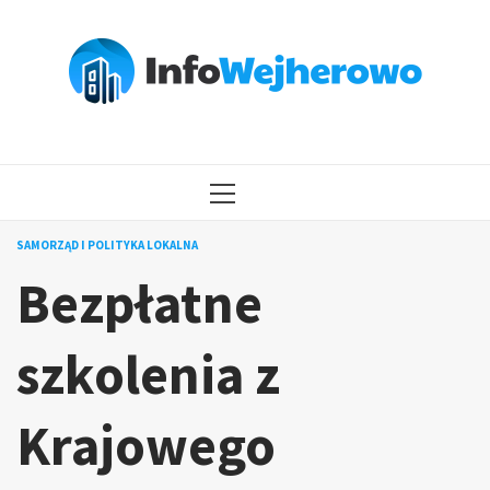
Przejdź
do
treści
MENU
GŁÓWNE
SAMORZĄD I POLITYKA LOKALNA
Bezpłatne
szkolenia z
Krajowego