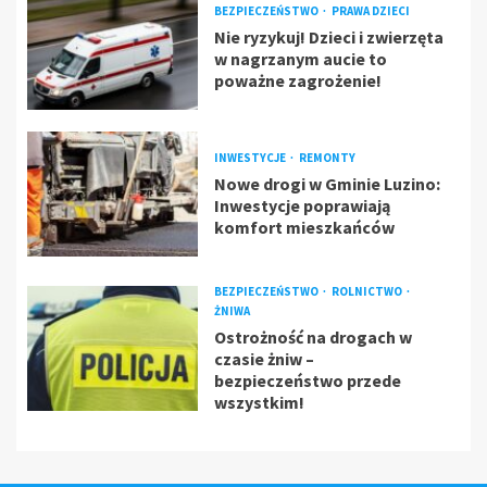
BEZPIECZEŃSTWO
PRAWA DZIECI
Nie ryzykuj! Dzieci i zwierzęta
w nagrzanym aucie to
poważne zagrożenie!
INWESTYCJE
REMONTY
Nowe drogi w Gminie Luzino:
Inwestycje poprawiają
komfort mieszkańców
BEZPIECZEŃSTWO
ROLNICTWO
ŻNIWA
Ostrożność na drogach w
czasie żniw –
bezpieczeństwo przede
wszystkim!