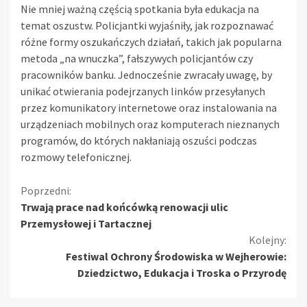
Nie mniej ważną częścią spotkania była edukacja na
temat oszustw. Policjantki wyjaśniły, jak rozpoznawać
różne formy oszukańczych działań, takich jak popularna
metoda „na wnuczka”, fałszywych policjantów czy
pracowników banku. Jednocześnie zwracały uwagę, by
unikać otwierania podejrzanych linków przesyłanych
przez komunikatory internetowe oraz instalowania na
urządzeniach mobilnych oraz komputerach nieznanych
programów, do których nakłaniają oszuści podczas
rozmowy telefonicznej.
Kontynuuj
Poprzedni:
Trwają prace nad końcówką renowacji ulic
czytanie
Przemysłowej i Tartacznej
Kolejny:
Festiwal Ochrony Środowiska w Wejherowie:
Dziedzictwo, Edukacja i Troska o Przyrodę