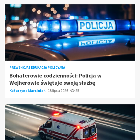
PREWENCJA I EDUKACJA POLICYJNA
Bohaterowie codzienności: Policja w
Wejherowie świętuje swoją służbę
Katarzyna Marciniak
18 lipca 2026
85