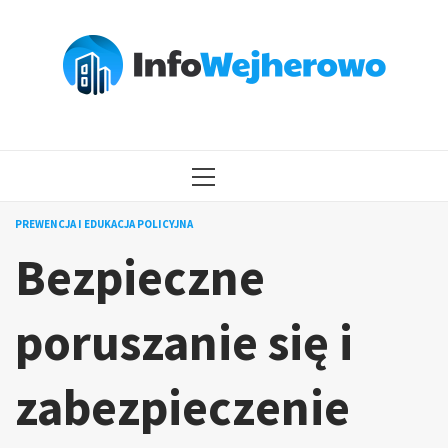
Przejdź
do
treści
MENU
GŁÓWNE
PREWENCJA I EDUKACJA POLICYJNA
Bezpieczne
poruszanie się i
zabezpieczenie