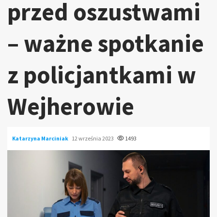
przed oszustwami
– ważne spotkanie
z policjantkami w
Wejherowie
Katarzyna Marciniak
12 września 2023
1493