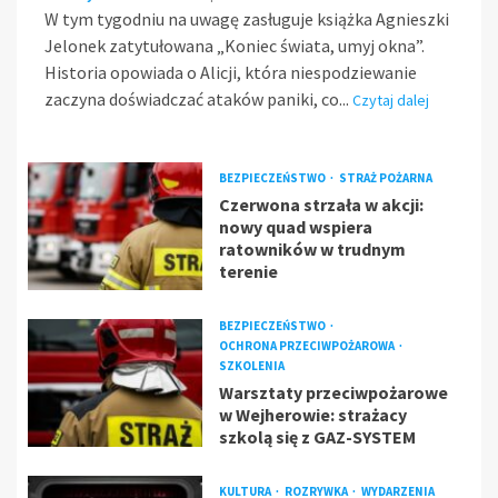
W tym tygodniu na uwagę zasługuje książka Agnieszki
Jelonek zatytułowana „Koniec świata, umyj okna”.
Historia opowiada o Alicji, która niespodziewanie
zaczyna doświadczać ataków paniki, co...
Czytaj dalej
BEZPIECZEŃSTWO
STRAŻ POŻARNA
Czerwona strzała w akcji:
nowy quad wspiera
ratowników w trudnym
terenie
BEZPIECZEŃSTWO
OCHRONA PRZECIWPOŻAROWA
SZKOLENIA
Warsztaty przeciwpożarowe
w Wejherowie: strażacy
szkolą się z GAZ-SYSTEM
KULTURA
ROZRYWKA
WYDARZENIA