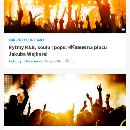
KONCERTY I FESTIWALE
Rytmy R&B, soulu i popu: 𝟒𝐍𝐚𝐦𝐞𝐬 na placu
Jakuba Wejhera!
Katarzyna Marciniak
25 lipca 2026
136