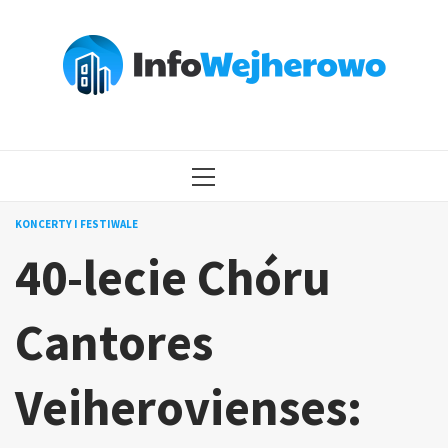
Przejdź
do
treści
MENU
GŁÓWNE
KONCERTY I FESTIWALE
40-lecie Chóru
Cantores
Veiherovienses: