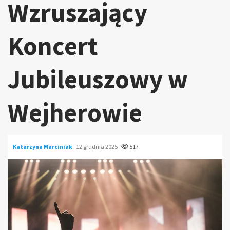
Wzruszający
Koncert
Jubileuszowy w
Wejherowie
Katarzyna Marciniak
12 grudnia 2025
517