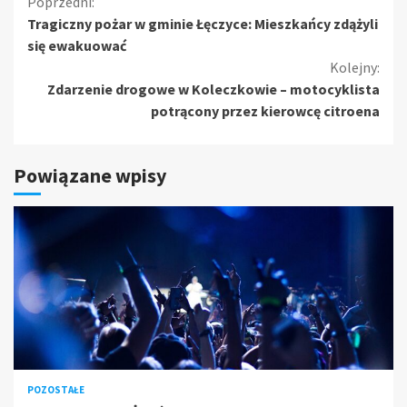
Kontynuuj
Poprzedni:
Tragiczny pożar w gminie Łęczyce: Mieszkańcy zdążyli
czytanie
się ewakuować
Kolejny:
Zdarzenie drogowe w Koleczkowie – motocyklista
potrącony przez kierowcę citroena
Powiązane wpisy
POZOSTAŁE