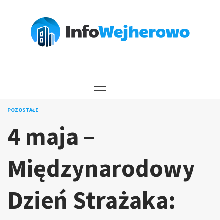
Przejdź
do
treści
MENU
GŁÓWNE
POZOSTAŁE
4 maja –
Międzynarodowy
Dzień Strażaka: